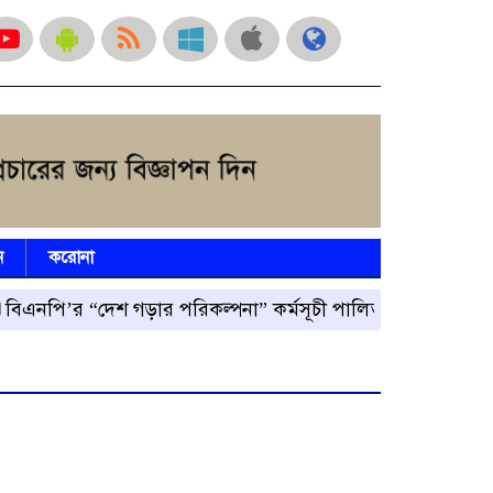
ন
করোনা
’র “দেশ গড়ার পরিকল্পনা” কর্মসূচী পালিত
রংপুর জেলা বিএন