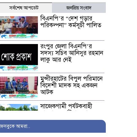
সর্বশেষ আপডেট
জনপ্রিয় সংবাদ
বিএনপি’র “দেশ গড়ার
পরিকল্পনা” কর্মসূচী পালিত
রংপুর জেলা বিএনপি’র
সদস্য সচিব আনিসুর রহমান
লাকু আর নেই
মুন্সীরহাটের বিপুল পরিমানে
বিদেশী মাদক সহ একজন
আটক
সাজেকগামী পর্যটকবাহী
যানবাহন দুর্ঘটনায় আহতদের
উদ্ধারে সেনাবাহিনী
ফেসবুকে আমরা..
অনিয়ম ও দুর্নীতির