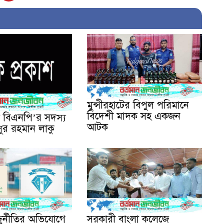
মুন্সীরহাটের বিপুল পরিমানে
বিদেশী মাদক সহ একজন
া বিএনপি’র সদস্য
আটক
ুর রহমান লাকু
ুর্নীতির অভিযোগে
সরকারী বাংলা কলেজে