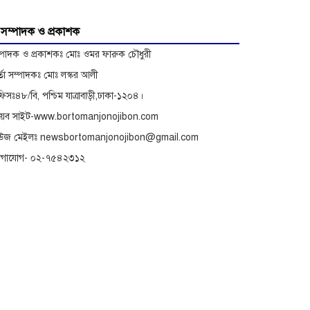
অভিযোগে বিরুদ্ধে অনুসন্ধান
সম্পাদক ও প্রকাশক
্পাদক ও প্রকাশকঃ মোঃ ওমর ফারুক চৌধুরী
র্তা সম্পাদকঃ মোঃ লস্কর আলী
িসঃ৪৮/বি, পশ্চিম যাত্রাবাড়ী,ঢাকা-১২০৪।
েব সাইট-www.bortomanjonojibon.com
িউজ মেইলঃ newsbortomanjonojibon@gmail.com
োগাযোগ- ০২-৭৫৪২৩১২