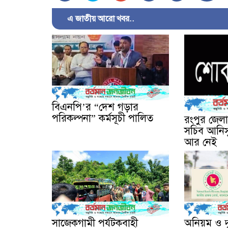
এ জাতীয় আরো খবর..
বিএনপি’র “দেশ গড়ার
পরিকল্পনা” কর্মসূচী পালিত
রংপুর জেল
সচিব আনিস
আর নেই
সাজেকগামী পর্যটকবাহী
অনিয়ম ও দ