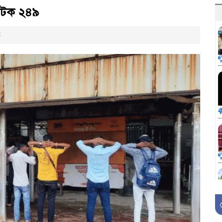
 আটক ২৪৯
ত