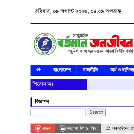
রবিবার, ০৯ অগাস্ট ২০২৬, ০৪:২৯ অপরাহ্ন
বাংলাদেশ
রাজনীতি
অর্থ ও বাণিজ্
শিরোনামঃ
বিজ্ঞাপন
Search
for:
প্রচ্ছদ
করোনা
,
টপ ৬
,
লিড
লকডাউনের প্