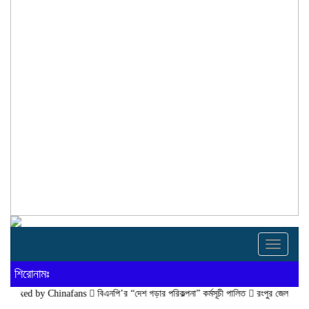
Toggle
navigati
শিরোনামঃ
 Chinafans
বিএনপি’র “দেশ গড়ার পরিকল্পনা” কর্মসূচী পালিত
রংপুর জেলা বিএনপি’র সদস্য 