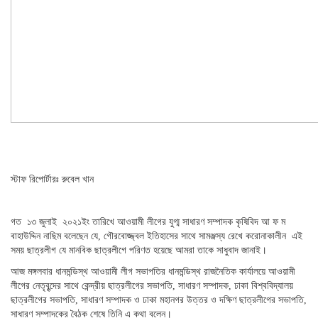
স্টাফ রিপোর্টারঃ রুবেল খান
গত ১৩ জুলাই ২০২১ইং তারিখে আওয়ামী লীগের যুগ্ম সাধারণ সম্পাদক কৃষিবিদ আ ফ ম
বাহাউদ্দিন নাছিম বলেছেন যে, গৌরবোজ্জ্বল ইতিহাসের সাথে সামঞ্জস্য রেখে করোনাকালীন এই
সময় ছাত্রলীগ যে মানবিক ছাত্রলীগে পরিণত হয়েছে আমরা তাকে সাধুবাদ জানাই।
আজ মঙ্গলবার ধানমন্ডিস্থ আওয়ামী লীগ সভাপতির ধানমন্ডিস্থ রাজনৈতিক কার্যালয়ে আওয়ামী
লীগের নেতৃবৃন্দের সাথে কেন্দ্রীয় ছাত্রলীগের সভাপতি, সাধারণ সম্পাদক, ঢাকা বিশ্ববিদ্যালয়
ছাত্রলীগের সভাপতি, সাধারণ সম্পাদক ও ঢাকা মহানগর উত্তর ও দক্ষিণ ছাত্রলীগের সভাপতি,
সাধারণ সম্পাদকের বৈঠক শেষে তিনি এ কথা বলেন।