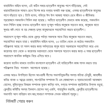
বাহাউদ্দিন নাছিম বলেন, এই কঠিন সময়ে ছাত্রলীগ মানুষের পাশে দাঁড়িয়েছে, সেই
ধারাবাহিকতাকে সামনে রেখে বিশেষ করে বন্যার ঘনঘটা শুরু হচ্ছে, এসময় ছাত্রলীগকে মানুষের
পাশে দাঁড়াতে হবে। তিনি বলেন, পবিত্র ঈদ উল আজহা সামনে রেখে জীবন ও জীবিকার
প্রয়োজনে লকডাউন শিথিল করা হয়েছে। অতীতে ছাত্রলীগ যেভাবে কাজ করেছে, লকডাউন
যখন শিথিল হচ্ছে তখনও ছাত্রলীগ যাতে তৃণমূল পর্যায়ে মানুষকে সচেতন করে, মানুষকে যাতে
ক্ষুধার কষ্ট পেতে না হয় সেজন্য দুস্থ মানুষদেরকে সহযোগিতা করবে ছাত্রলীগ।
সারাদেশে তৃণমূল পর্যায় থেকে কেন্দ্র পর্যন্ত সকলকে সাথে নিয়ে মানুষকে সচেতন করবে,
সহযোগিতা করবে তারা। বাহাউদ্দিন নাছিম বলেন, ২৩ তারিখ থেকে যে কঠোর লকডাউন
পরিকল্পনা আছে তা সফল করার জন্য সর্বস্তরের মানুষ যাতে সরকারকে সহযোগিতা করে এবং
করোনার হাত থেকে ও করোনার ভয়াবহতা থেকে সকলকে সচেতন করার জন্য এ সময় ছাত্রলীগ
সারাদেশে মানবিক কর্মকান্ড নিয়ে এগিয়ে যাবে।
করোনা যতদিন থাকবে ততদিন বাংলাদেশ ছাত্রলীগ এই দায়িত্বশীল কাজ পালন করবে তার
পরিকল্পনা নিয়ে গতকাল আলোচনা হয়েছে।
এসময় আরও উপস্থিত ছিলেন আওয়ামী লীগের সভাপতিমন্ডলীর সদস্য মতিয়া চৌধুরী, জাহাঙ্গীর
কবির নানক ও আব্দুর রহমান, সাংগঠনিক সম্পাদক বি এম মোজাম্মেল ও অ্যাডভোকেট আফজাল
হোসেন, মুক্তিযুদ্ধ বিষয়ক সম্পাদক মৃনাল কান্তি দাস, দপ্তর সম্পাদক ব্যারিস্টার বিপ্লব বড়ুয়া,
কেন্দ্রীয় কমিটির সদস্য ইকবাল হোসেন অপু এমপি, শাহাবুদ্দিন ফরাজি, কেন্দ্রীয় ছাত্রলীগের
সভাপতি আল নাহিয়ান খান জয়,সাধারণ সম্পাদক লেখক ভট্টাচার্য প্রমুখ।
নিউজটি শেয়ার করুন