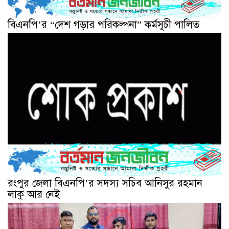
বিএনপি’র “দেশ গড়ার পরিকল্পনা” কর্মসূচী পালিত
রংপুর জেলা বিএনপি’র সদস্য সচিব আনিসুর রহমান
লাকু আর নেই