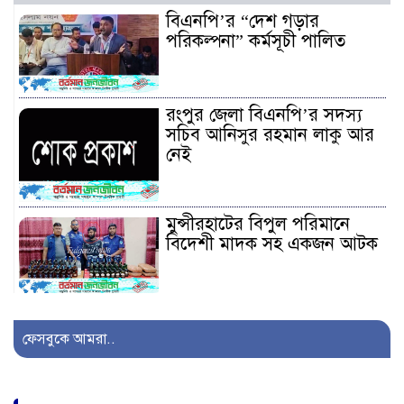
বিএনপি’র “দেশ গড়ার
পরিকল্পনা” কর্মসূচী পালিত
রংপুর জেলা বিএনপি’র সদস্য
সচিব আনিসুর রহমান লাকু আর
নেই
মুন্সীরহাটের বিপুল পরিমানে
বিদেশী মাদক সহ একজন আটক
সাজেকগামী পর্যটকবাহী যানবাহন
দুর্ঘটনায় আহতদের উদ্ধারে
ফেসবুকে আমরা..
সেনাবাহিনী