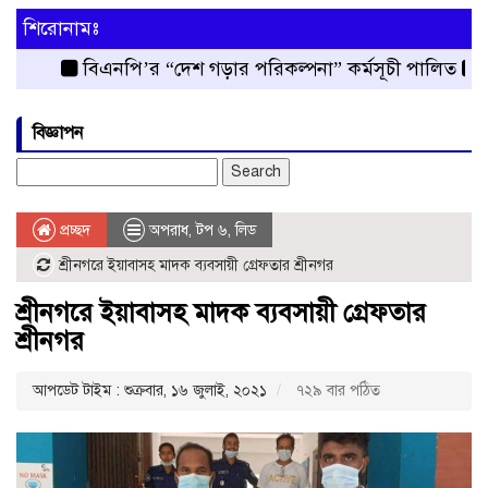
শিরোনামঃ
বিএনপি’র “দেশ গড়ার পরিকল্পনা” কর্মসূচী পালিত
রংপুর 
বিজ্ঞাপন
Search
for:
প্রচ্ছদ
অপরাধ
,
টপ ৬
,
লিড
শ্রীনগরে ইয়াবাসহ মাদক ব্যবসায়ী গ্রেফতার শ্রীনগর
শ্রীনগরে ইয়াবাসহ মাদক ব্যবসায়ী গ্রেফতার
শ্রীনগর
আপডেট টাইম : শুক্রবার, ১৬ জুলাই, ২০২১
৭২৯ বার পঠিত