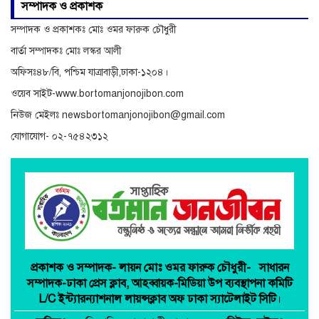
অনিয়ম ও দুর্নীতির অভিযোগে
সম্পাদক ও প্রকাশক
বিরুদ্ধে অনুসন্ধান
সম্পাদক ও প্রকাশকঃ মোঃ ওমর ফারুক চৌধুরী
বার্তা সম্পাদকঃ মোঃ লস্কর আলী
অফিসঃ৪৮/বি, পশ্চিম যাত্রাবাড়ী,ঢাকা-১২০৪।
ওয়েব সাইট-www.bortomanjonojibon.com
নিউজ মেইলঃ newsbortomanjonojibon@gmail.com
যোগাযোগ- ০২-৭৫৪২৩১২
প্রকাশক ও সম্পাদক-
লায়ন মোঃ ওমর ফারুক চৌধুরী-
সাধারন
সম্পাদক-ঢাকা প্রেস ক্লাব,
আহব্বায়ক-মিডিয়া উপ ব্যবস্থাপনা কমিটি
L/C ইন্ট্যারন্যাশনাল লায়ন্সক্লাব অফ ঢাকা স্যাটেলাইট সিটি
।