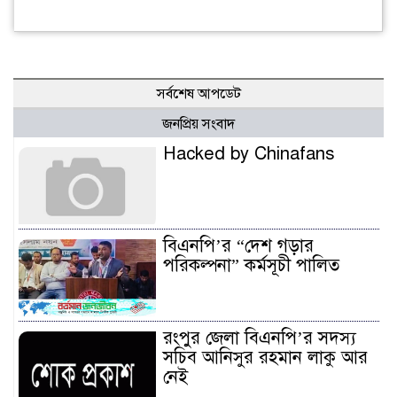
সর্বশেষ আপডেট
জনপ্রিয় সংবাদ
Hacked by Chinafans
বিএনপি’র “দেশ গড়ার
পরিকল্পনা” কর্মসূচী পালিত
রংপুর জেলা বিএনপি’র সদস্য
সচিব আনিসুর রহমান লাকু আর
নেই