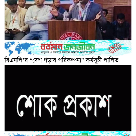
বিএনপি’র “দেশ গড়ার পরিকল্পনা” কর্মসূচী পালিত