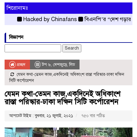
শিরোনামঃ
Hacked by Chinafans
বিএনপি’র “দেশ গড়ার পরিকল্পনা
বিজ্ঞাপন
Search
for:
প্রচ্ছদ
টপ ৬
,
দেশজুড়ে
,
লিড
যেমন কথা-তেমন কাজ,একদিনেই অধিকাংশ রাস্তা পরিস্কার-ঢাকা দক্ষিন
সিটি কর্পোরেশন
যেমন কথা-তেমন কাজ,একদিনেই অধিকাংশ
রাস্তা পরিস্কার-ঢাকা দক্ষিন সিটি কর্পোরেশন
আপডেট টাইম : বুধবার, ২১ জুলাই, ২০২১
৭৫০ বার পঠিত