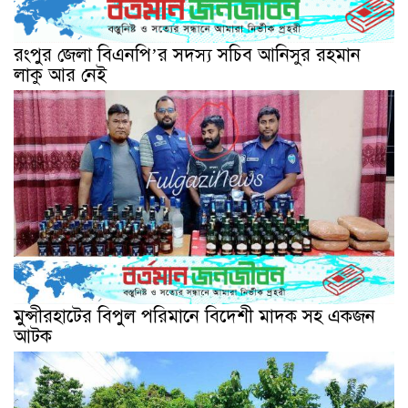
রংপুর জেলা বিএনপি’র সদস্য সচিব আনিসুর রহমান
লাকু আর নেই
মুন্সীরহাটের বিপুল পরিমানে বিদেশী মাদক সহ একজন
আটক