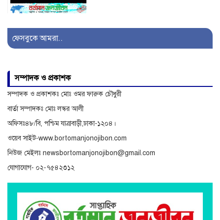
মুন্সীরহাটের বিপুল পরিমানে
বিদেশী মাদক সহ একজন আটক
ফেসবুকে আমরা..
সাজেকগামী পর্যটকবাহী যানবাহন
সম্পাদক ও প্রকাশক
দুর্ঘটনায় আহতদের উদ্ধারে
সম্পাদক ও প্রকাশকঃ মোঃ ওমর ফারুক চৌধুরী
সেনাবাহিনী
বার্তা সম্পাদকঃ মোঃ লস্কর আলী
অফিসঃ৪৮/বি, পশ্চিম যাত্রাবাড়ী,ঢাকা-১২০৪।
ওয়েব সাইট-www.bortomanjonojibon.com
নিউজ মেইলঃ newsbortomanjonojibon@gmail.com
যোগাযোগ- ০২-৭৫৪২৩১২