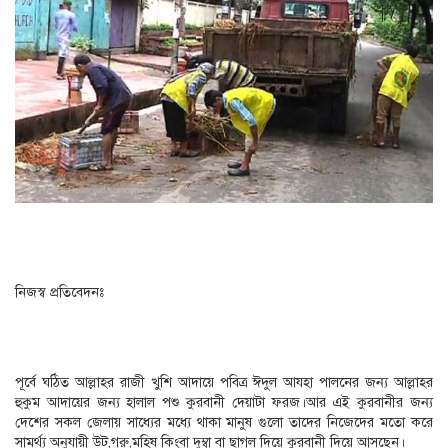
নিজস্ব প্রতিবেদনঃ
পূর্বে ঘঠিত আল্লাহর রাজী খুশি আদায়ে পবিত্র ঈদুল আযহা পালনের জন্য আল্লাহর
হুকুম আদায়ের জন্য হালাল পশু কুরবানী দেয়াটা ফরজ।আর এই কুরবানীর জন্য
দেশের সকল জেলায় সাধ্যের মধ্যে থাকা মানুষ গুলো তাদের নিজেদের মতো করে
সামর্থ্য অনুযায়ী উট,গরু,মহিষ কিংবা দুম্বা বা ছাগল দিয়ে কুরবানী দিয়ে আসছেন।