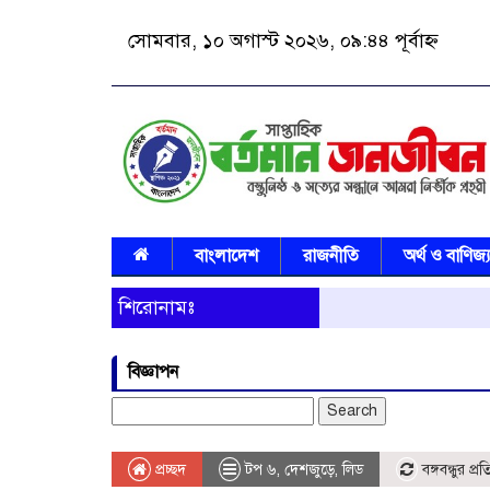
সোমবার, ১০ অগাস্ট ২০২৬, ০৯:৪৪ পূর্বাহ্ন
বাংলাদেশ
রাজনীতি
অর্থ ও বাণিজ্
শিরোনামঃ
বিজ্ঞাপন
Search
for:
প্রচ্ছদ
টপ ৬
,
দেশজুড়ে
,
লিড
বঙ্গবন্ধুর প্