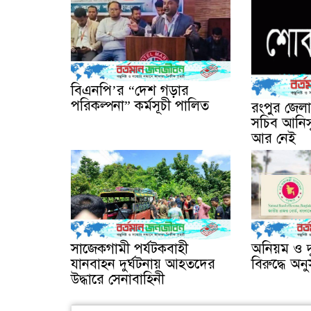
বিএনপি’র “দেশ গড়ার
পরিকল্পনা” কর্মসূচী পালিত
রংপুর জেল
সচিব আনিস
আর নেই
সাজেকগামী পর্যটকবাহী
অনিয়ম ও দ
যানবাহন দুর্ঘটনায় আহতদের
বিরুদ্ধে অনু
উদ্ধারে সেনাবাহিনী