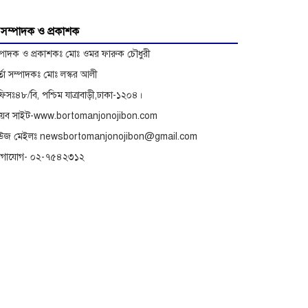
যানবাহন দুর্ঘটনায় আহতদের
উদ্ধারে সেনাবাহিনী
সম্পাদক ও প্রকাশক
্পাদক ও প্রকাশকঃ মোঃ ওমর ফারুক চৌধুরী
র্তা সম্পাদকঃ মোঃ লস্কর আলী
িসঃ৪৮/বি, পশ্চিম যাত্রাবাড়ী,ঢাকা-১২০৪।
েব সাইট-www.bortomanjonojibon.com
িউজ মেইলঃ newsbortomanjonojibon@gmail.com
োগাযোগ- ০২-৭৫৪২৩১২