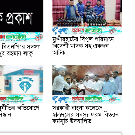
মুন্সীরহাটের বিপুল পরিমানে
বিদেশী মাদক সহ একজন
া বিএনপি’র সদস্য
আটক
ুর রহমান লাকু
ুর্নীতির অভিযোগে
সরকারী বাংলা কলেজে
সন্ধান
ছাত্রদলের সদস্য ফরম বিতরন
কর্মসূচি উদযাপিত