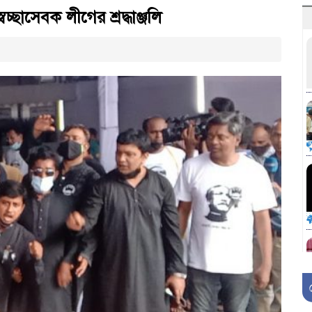
েচ্ছাসেবক লীগের শ্রদ্ধাঞ্জলি