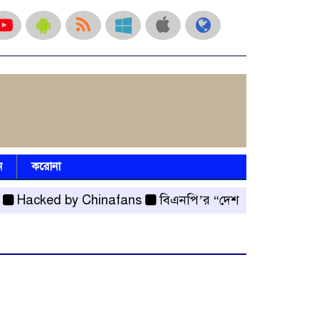
ন
করোনা
cked by Chinafans
বিএনপি’র “দেশ গড়ার পরিকল্পনা” কর্মস