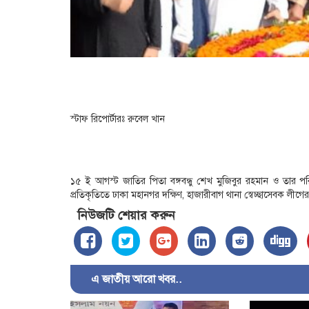
স্টাফ রিপোর্টারঃ রুবেল খান
১৫ ই আগস্ট জাতির পিতা বঙ্গবন্ধু শেখ মুজিবুর রহমান ও তার পরি
প্রতিকৃতিতে ঢাকা মহানগর দক্ষিণ, হাজারীবাগ থানা স্বেচ্ছাসেবক লীগের শ্
নিউজটি শেয়ার করুন
এ জাতীয় আরো খবর..