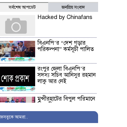
সর্বশেষ আপডেট
জনপ্রিয় সংবাদ
Hacked by Chinafans
বিএনপি’র “দেশ গড়ার
পরিকল্পনা” কর্মসূচী পালিত
রংপুর জেলা বিএনপি’র
সদস্য সচিব আনিসুর রহমান
লাকু আর নেই
মুন্সীরহাটের বিপুল পরিমানে
বিদেশী মাদক সহ একজন
আটক
ফেসবুকে আমরা..
সাজেকগামী পর্যটকবাহী