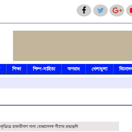
য
শিক্ষা
শিল্প-সাহিত্য
অপরাধ
খেলাধুলা
বিনোদ
Ha
রতিকৃতিতে হাজারীবাগ থানা স্বেচ্ছাসেবক লীগের শ্রদ্ধাঞ্জলি