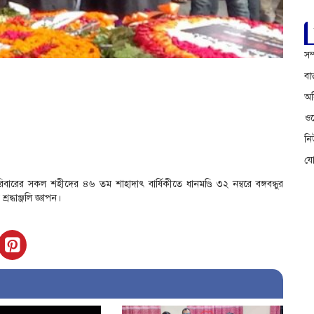
সম
বা
অফ
ওয়
ন
য
বারের সকল শহীদের ৪৬ তম শাহাদাৎ বার্ষিকীতে ধানমণ্ডি ৩২ নম্বরে বঙ্গবন্ধুর
রদ্ধাঞ্জলি জ্ঞাপন।