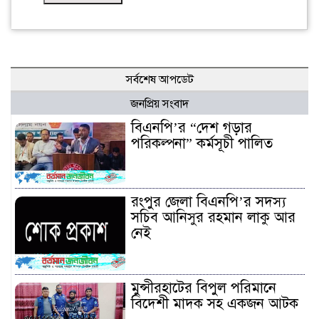
সর্বশেষ আপডেট
জনপ্রিয় সংবাদ
বিএনপি’র “দেশ গড়ার
পরিকল্পনা” কর্মসূচী পালিত
রংপুর জেলা বিএনপি’র সদস্য
সচিব আনিসুর রহমান লাকু আর
নেই
মুন্সীরহাটের বিপুল পরিমানে
বিদেশী মাদক সহ একজন আটক