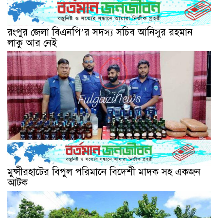
রংপুর জেলা বিএনপি’র সদস্য সচিব আনিসুর রহমান
লাকু আর নেই
মুন্সীরহাটের বিপুল পরিমানে বিদেশী মাদক সহ একজন
আটক