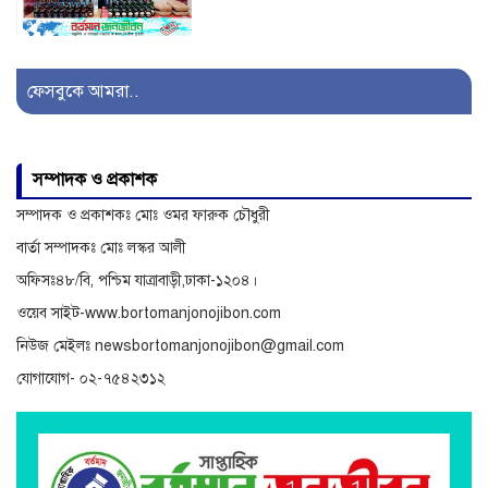
সাজেকগামী পর্যটকবাহী যানবাহন
দুর্ঘটনায় আহতদের উদ্ধারে
ফেসবুকে আমরা..
সেনাবাহিনী
অনিয়ম ও দুর্নীতির অভিযোগে
সম্পাদক ও প্রকাশক
বিরুদ্ধে অনুসন্ধান
সম্পাদক ও প্রকাশকঃ মোঃ ওমর ফারুক চৌধুরী
বার্তা সম্পাদকঃ মোঃ লস্কর আলী
অফিসঃ৪৮/বি, পশ্চিম যাত্রাবাড়ী,ঢাকা-১২০৪।
ওয়েব সাইট-www.bortomanjonojibon.com
নিউজ মেইলঃ newsbortomanjonojibon@gmail.com
যোগাযোগ- ০২-৭৫৪২৩১২