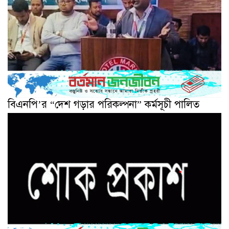
বিএনপি’র “দেশ গড়ার পরিকল্পনা” কর্মসূচী পালিত