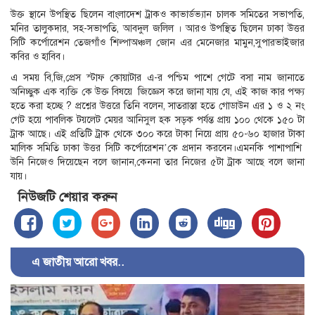
উক্ত স্থানে উপস্থিত ছিলেন বাংলাদেশ ট্রাকও কাভার্ডভ্যান চালক সমিতের সভাপতি,
মনির তালুকদার, সহ-সভাপতি, আবদুল জলিল । আরও উপস্থিত ছিলেন ঢাকা উত্তর
সিটি কর্পোরেশন তেজগাঁও শিল্পাঅঞ্চল জোন এর মেনেজার মামুন,সুপারভাইজার
কবির ও হাবিব।
এ সময় বি,জি,প্রেস স্টাফ কোয়াটার এ-র পশ্চিম পাশে গেটে বসা নাম জানাতে
অনিচ্ছুক এক ব্যক্তি কে উক্ত বিষয়ে জিজ্ঞেস করে জানা যায় যে, এই কাজ কার পক্ষ্য
হতে করা হচ্ছে ? প্রশ্নের উত্তরে তিনি বলেন, সাতরাস্তা হতে গোডাউন এর ১ ও ২ নং
গেট হয়ে পাবলিক টয়লেট মেয়র আনিসুল হক সড়ক পর্যন্ত প্রায় ১০০ থেকে ১৫০ টা
ট্রাক আছে। এই প্রতিটি ট্রাক থেকে ৩০০ করে টাকা নিয়ে প্রায় ৫০-৬০ হাজার টাকা
মালিক সমিতি ঢাকা উত্তর সিটি কর্পোরেশন’কে প্রদান করবেন।এমনকি পাশাপাশি
উনি নিজেও দিয়েছেন বলে জানান,কেননা তার নিজের ৫টা ট্রাক আছে বলে জানা
যায়।
নিউজটি শেয়ার করুন
এ জাতীয় আরো খবর..