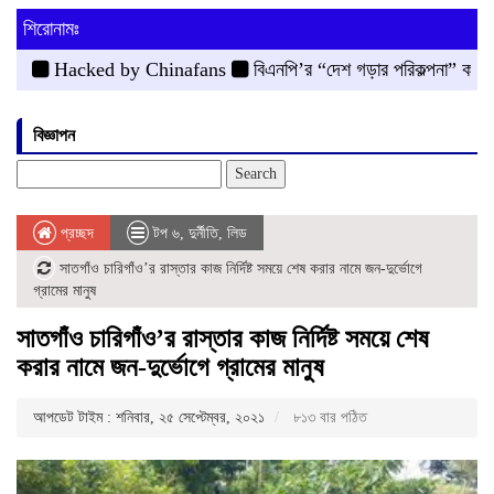
শিরোনামঃ
Hacked by Chinafans
বিএনপি’র “দেশ গড়ার পরিকল্পনা” কর্মসূচী পাল
বিজ্ঞাপন
Search
for:
প্রচ্ছদ
টপ ৬
,
দুর্নীতি
,
লিড
সাতগাঁও চারিগাঁও’র রাস্তার কাজ নির্দিষ্ট সময়ে শেষ করার নামে জন-দুর্ভোগে
গ্রামের মানুষ
সাতগাঁও চারিগাঁও’র রাস্তার কাজ নির্দিষ্ট সময়ে শেষ
করার নামে জন-দুর্ভোগে গ্রামের মানুষ
আপডেট টাইম : শনিবার, ২৫ সেপ্টেম্বর, ২০২১
৮১৩ বার পঠিত