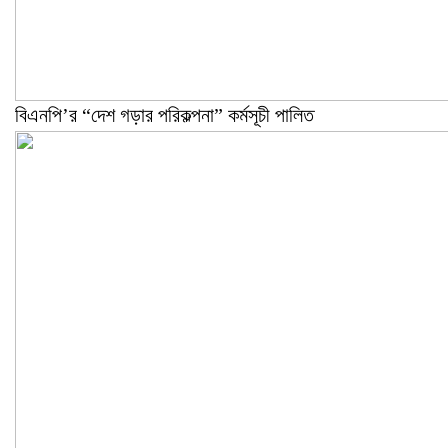
বিএনপি’র “দেশ গড়ার পরিকল্পনা” কর্মসূচী পালিত