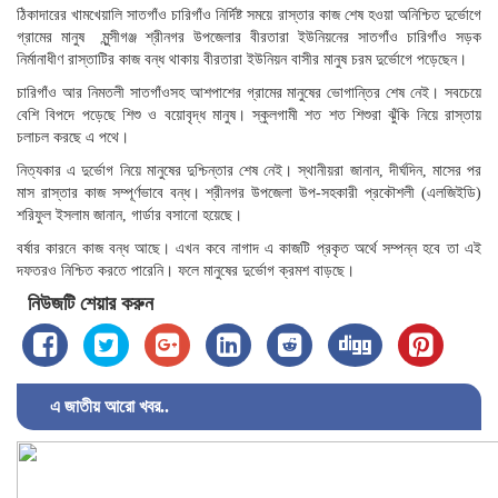
ঠিকাদারের খামখেয়ালি সাতগাঁও চারিগাঁও নির্দিষ্ট সময়ে রাস্তার কাজ শেষ হওয়া অনিশ্চিত দুর্ভোগে
গ্রামের মানুষ মুন্সীগঞ্জ শ্রীনগর উপজেলার বীরতারা ইউনিয়নের সাতগাঁও চারিগাঁও সড়ক
নির্মানাধীণ রাস্তাটির কাজ বন্ধ থাকায় বীরতারা ইউনিয়ন বাসীর মানুষ চরম দুর্ভোগে পড়েছেন।
চারিগাঁও আর নিমতলী সাতগাঁওসহ আশপাশের গ্রামের মানুষের ভোগান্তির শেষ নেই। সবচেয়ে
বেশি বিপদে পড়েছে শিশু ও বয়োবৃদ্ধ মানুষ। স্কুলগামী শত শত শিশুরা ঝুঁকি নিয়ে রাস্তায়
চলাচল করছে এ পথে।
নিত্যকার এ দুর্ভোগ নিয়ে মানুষের দুশ্চিন্তার শেষ নেই। স্থানীয়রা জানান, দীর্ঘদিন, মাসের পর
মাস রাস্তার কাজ সম্পূর্ণভাবে বন্ধ। শ্রীনগর উপজেলা উপ-সহকারী প্রকৌশলী (এলজিইডি)
শরিফুল ইসলাম জানান, গার্ডার বসানো হয়েছে।
বর্ষার কারনে কাজ বন্ধ আছে। এখন কবে নাগাদ এ কাজটি প্রকৃত অর্থে সম্পন্ন হবে তা এই
দফতরও নিশ্চিত করতে পারেনি। ফলে মানুষের দুর্ভোগ ক্রমশ বাড়ছে।
নিউজটি শেয়ার করুন
এ জাতীয় আরো খবর..