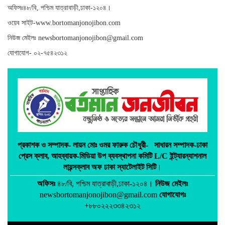
সাজেকগামী পর্যটকবাহী যানবাহন
অফিসঃ৪৮/বি, পশ্চিম যাত্রাবাড়ী,ঢাকা-১২০৪।
দুর্ঘটনায় আহতদের উদ্ধারে সেনাবাহিনী
ওয়েব সাইট-www.bortomanjonojibon.com
নিউজ মেইলঃ newsbortomanjonojibon@gmail.com
যোগাযোগ- ০২-৭৫৪২৩১২
প্রকাশক ও সম্পাদক-
লায়ন মোঃ ওমর ফারুক চৌধুরী-
সাধারন সম্পাদক-ঢাকা
প্রেস ক্লাব,
আহব্বায়ক-মিডিয়া উপ ব্যবস্থাপনা কমিটি L/C ইন্ট্যারন্যাশনাল
লায়ন্সক্লাব অফ ঢাকা স্যাটেলাইট সিটি
।
অফিসঃ
৪৮/বি, পশ্চিম যাত্রাবাড়ী,ঢাকা-১২০৪।
নিউজ মেইলঃ
newsbortomanjonojibon@gmail.com
যোগাযোগঃ
+৮৮০২২২৩৩৪২৩১২