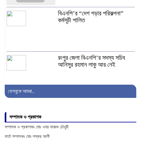
বিএনপি’র “দেশ গড়ার পরিকল্পনা”
কর্মসূচী পালিত
রংপুর জেলা বিএনপি’র সদস্য সচিব
আনিসুর রহমান লাকু আর নেই
ফেসবুকে আমরা..
মুন্সীরহাটের বিপুল পরিমানে বিদেশী মাদক
সহ একজন আটক
সম্পাদক ও প্রকাশক
সম্পাদক ও প্রকাশকঃ মোঃ ওমর ফারুক চৌধুরী
বার্তা সম্পাদকঃ মোঃ লস্কর আলী