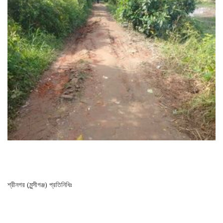
শ্রীনগর (মুন্সীগঞ্জ) প্রতিনিধিঃ