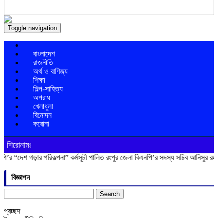
Toggle navigation
বাংলাদেশ
রাজনীতি
অর্থ ও বাণিজ্য
শিক্ষা
শিল্প-সাহিত্য
অপরাধ
খেলাধুলা
বিনোদন
করোনা
শিরোনামঃ
শ গড়ার পরিকল্পনা” কর্মসূচী পালিত
রংপুর জেলা বিএনপি’র সদস্য সচিব আনিসুর রহমান লাক
বিজ্ঞাপন
Search
for:
প্রচ্ছদ