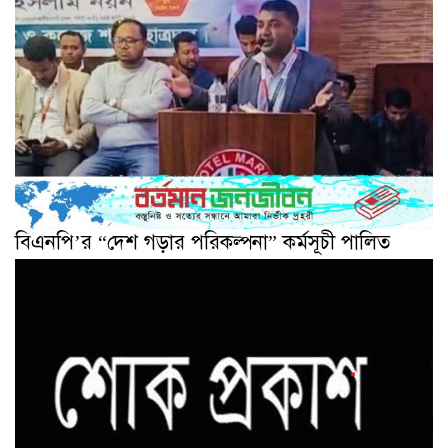
বিএনপি’র “দেশ গড়ার পরিকল্পনা” কর্মসূচী পালিত