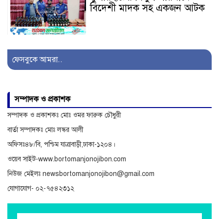
বিদেশী মাদক সহ একজন আটক
সাজেকগামী পর্যটকবাহী যানবাহন
দুর্ঘটনায় আহতদের উদ্ধারে
ফেসবুকে আমরা..
সেনাবাহিনী
অনিয়ম ও দুর্নীতির অভিযোগে
সম্পাদক ও প্রকাশক
বিরুদ্ধে অনুসন্ধান
সম্পাদক ও প্রকাশকঃ মোঃ ওমর ফারুক চৌধুরী
বার্তা সম্পাদকঃ মোঃ লস্কর আলী
অফিসঃ৪৮/বি, পশ্চিম যাত্রাবাড়ী,ঢাকা-১২০৪।
ওয়েব সাইট-www.bortomanjonojibon.com
নিউজ মেইলঃ newsbortomanjonojibon@gmail.com
যোগাযোগ- ০২-৭৫৪২৩১২