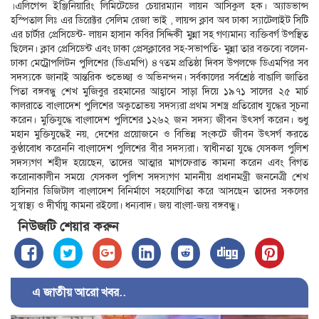
।এলিগেন্স ইঞ্জিনিয়ারিং লিমিটেডের চেয়ারম্যান লায়ন আসিকুল হক। অ্যাডভান্স
হস্পিতাল লিঃ এর ডিরেক্টর সেলিম রেজা ভাই , লায়ন্স ক্লাব অব ঢাকা স্যাটেলাইট সিটি
এর চার্টার প্রেসিডেন্ট- লায়ন হাসান কবির সিদ্দিকী মুন্না সহ গণ্যমান্য ব্যক্তিবর্গ উপস্থিত
ছিলেন। ক্লাব প্রেসিডেন্ট এবং ঢাকা প্রেসক্লাবের সহ-সভাপতি- মুন্না তার বক্তব্যে বলেন-
ঢাকা মেট্রোপলিটন পুলিশের (ডিএমপি) ৪৭তম প্রতিষ্ঠা দিবস উপলক্ষে ডিএমপির সব
সদস্যকে জানাই আন্তরিক শুভেচ্ছা ও অভিনন্দন। সর্বকালের সর্বশ্রেষ্ঠ বাঙালি জাতির
পিতা বঙ্গবন্ধু শেখ মুজিবুর রহমানের আহ্বানে সাড়া দিয়ে ১৯৭১ সালের ২৫ মার্চ
কালরাতে বাংলাদেশ পুলিশের অকুতোভয় সদস্যরা প্রথম সশস্ত্র প্রতিরোধ যুদ্ধের সূচনা
করেন। মুক্তিযুদ্ধে বাংলাদেশ পুলিশের ১২৬২ জন সদস্য জীবন উৎসর্গ করেন। শুধু
মহান মুক্তিযুদ্ধেই নয়, দেশের প্রয়োজনে ও বিভিন্ন সংকটে জীবন উৎসর্গ করতে
কুণ্ঠাবোধ করেননি বাংলাদেশ পুলিশের বীর সদস্যরা। স্বাধীনতা যুদ্ধে যেসকল পুলিশ
সদস্যগণ শহীদ হয়েছেন, তাদের আত্মার মাগফেরাত কামনা করেন এবং বিগত
করোনাকালীন সময়ে যেসকল পুলিশ সদস্যগণ মাননীয় প্রধানমন্ত্রী জননেত্রী শেখ
হাসিনার ডিজিটাল বাংলাদেশ বিনির্মাণে সহযোগিতা করে আসছেন তাদের সকলের
সুস্বাস্থ্য ও দীর্ঘায়ু কামনা রইলো। ধন্যবাদ। জয় বাংলা-জয় বঙ্গবন্ধু।
নিউজটি শেয়ার করুন
এ জাতীয় আরো খবর..