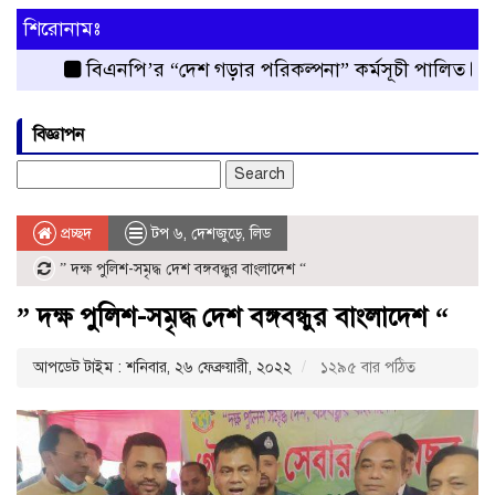
শিরোনামঃ
বিএনপি’র “দেশ গড়ার পরিকল্পনা” কর্মসূচী পালিত
রংপুর 
বিজ্ঞাপন
Search
for:
প্রচ্ছদ
টপ ৬
,
দেশজুড়ে
,
লিড
” দক্ষ পুলিশ-সমৃদ্ধ দেশ বঙ্গবন্ধুর বাংলাদেশ “
” দক্ষ পুলিশ-সমৃদ্ধ দেশ বঙ্গবন্ধুর বাংলাদেশ “
আপডেট টাইম : শনিবার, ২৬ ফেব্রুয়ারী, ২০২২
১২৯৫ বার পঠিত