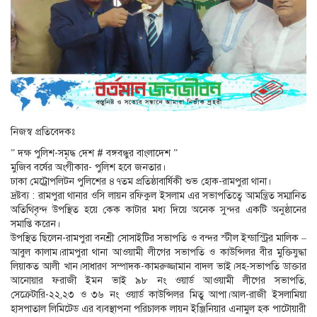
নিজস্ব প্রতিবেদকঃ
” দক্ষ পুলিশ-সমৃদ্ধ দেশ # বঙ্গবন্ধুর বাংলাদেশ ”
মুজিব বর্ষের অংগীকার- পুলিশ হবে জনতার।
ঢাকা মেট্রোপলিটন পুলিশের ৪৭তম প্রতিষ্ঠাবার্ষিকী শুভ হোক-রামপুরা থানা।
দ্রষ্টব্য : রামপুরা থানার ওসি লায়ন রফিকুল ইসলাম এর সভাপতিত্বে আমন্ত্রিত সম্মানিত
অতিথিবৃন্দ উপস্থিত হয়ে কেক কাটার মধ্য দিয়ে অনেক সুন্দর একটি অনুষ্ঠানের
সমাপ্তি করেন।
উপস্থিত ছিলেন-রামপুরা বনশ্রী সোসাইটির সভাপতি ও বন্দর স্টীল ইন্ডাস্ট্রির মালিক –
আবুল কালাম।রামপুরা থানা আওয়ামী লীগের সভাপতি ও কাউন্সিলর বীর মুক্তিযুদ্ধা
লিয়াকত আলী খান।সাধারণ সম্পাদক-কামরুজ্জামান বাদল ভাই।সহ-সভাপতি ডাক্তার
আনোয়ার ফরাজী ইমন ভাই ৯৮ নং ওয়ার্ড আওয়ামী লীগের সভাপতি,
সেক্রেটারি-২২,২৩ ও ৩৬ নং ওয়ার্ড কাউন্সিলর মিতু আপা।আল-রাজী ইসলামিয়া
হাসপাতাল লিমিটেড এর ব্যবস্থাপনা পরিচালক লায়ন ইঞ্জিনিয়ার এনামুল হক পাটোয়ারী