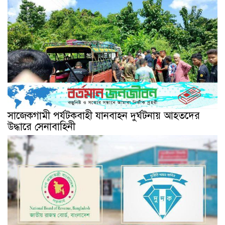
সাজেকগামী পর্যটকবাহী যানবাহন দুর্ঘটনায় আহতদের
উদ্ধারে সেনাবাহিনী