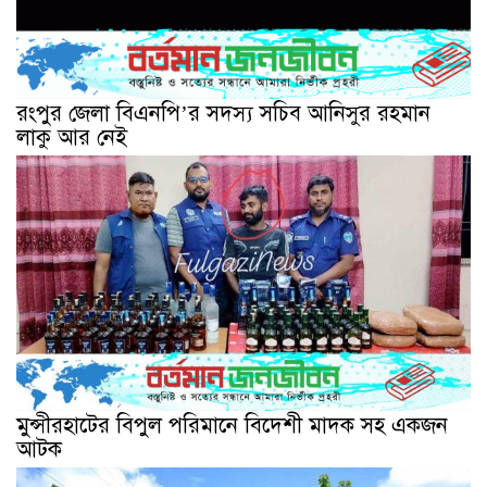
রংপুর জেলা বিএনপি’র সদস্য সচিব আনিসুর রহমান
লাকু আর নেই
মুন্সীরহাটের বিপুল পরিমানে বিদেশী মাদক সহ একজন
আটক