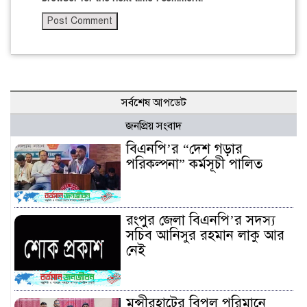
সর্বশেষ আপডেট
জনপ্রিয় সংবাদ
বিএনপি’র “দেশ গড়ার
পরিকল্পনা” কর্মসূচী পালিত
রংপুর জেলা বিএনপি’র সদস্য
সচিব আনিসুর রহমান লাকু আর
নেই
মুন্সীরহাটের বিপুল পরিমানে