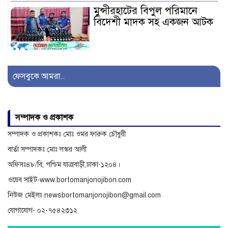
মুন্সীরহাটের বিপুল পরিমানে
বিদেশী মাদক সহ একজন আটক
সাজেকগামী পর্যটকবাহী যানবাহন
দুর্ঘটনায় আহতদের উদ্ধারে
ফেসবুকে আমরা..
সেনাবাহিনী
অনিয়ম ও দুর্নীতির অভিযোগে
সম্পাদক ও প্রকাশক
বিরুদ্ধে অনুসন্ধান
সম্পাদক ও প্রকাশকঃ মোঃ ওমর ফারুক চৌধুরী
বার্তা সম্পাদকঃ মোঃ লস্কর আলী
অফিসঃ৪৮/বি, পশ্চিম যাত্রাবাড়ী,ঢাকা-১২০৪।
ওয়েব সাইট-www.bortomanjonojibon.com
নিউজ মেইলঃ newsbortomanjonojibon@gmail.com
যোগাযোগ- ০২-৭৫৪২৩১২