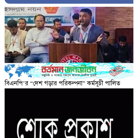
বিএনপি’র “দেশ গড়ার পরিকল্পনা” কর্মসূচী পালিত