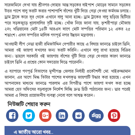
সরেজমিনে দেখা যায় শ্রীনগর-দোহার আন্ত:সড়কের বাইপাশ মোড়ের সামনে সড়কের
উত্তর পাশে বালু ভরাট করার পাশাপাশি বাঁশের খুঁটি দিয়ে বেড়া দেওয়া কর্মযজ্ঞ চলছে।
ড্রাম ট্রাকে করে দূর থেকে এখানে বালু আনা হচ্ছে। ড্রাম ট্রাকের বালু ছড়িয়ে ছিটিয়ে
পরে সড়কজুড়ে ধূলোবালির সৃষ্টি হচ্ছে। খোঁজ নিয়ে জানা যায়, কুশরীপাড়া মৌজায়
২নং খতিয়ানের মোট ১৪টি আরএস দাগে মোট সম্পত্তির পরিমান ১২ একর ২৫
শতাংশ। এসব সম্পত্তির মালিক গণপূর্ত নগর উন্নয়ন মন্ত্রণালয়।
আওয়ামী লীগ নেতা হাজী রমিজউদ্দিন বেপারীর কাছে এ বিষয়ে জানতে চাইলে তিনি,
আমরা ওই জায়গা দখলের জন্য ভরাট করিনি। এখানে বালু রাখা হয়েছে বিক্রির
জন্য। তাহলে সরকারি ওই জায়গায় বাঁশের খুঁটি দিয়ে বেড়া দেওয়ার কারণ জানতে
চাইলে তিনি এ প্রশ্নের কোন সদত্তোর দিতে পারেননি।
এ ব্যাপারে গণপূর্ত বিভাগের মুন্সীগঞ্জ জেলার নির্বাহী প্রকৌশলী মো. খাইরুজ্জামান
জানান, এর আগে মিল্ক ভিটার পাশের দখলকৃত জায়গাটি উদ্ধার করা হয়েছে। এখন
আপনাদের মাধ্যমে জানতে পারলাম এর বিপরীত পাশে জায়গা দখল করা হচ্ছে
আমরা হেড অফিসের বড়বাবুকে নির্দেশ দিচ্ছি দ্রুত চিঠি পাঠানোর জন্য। তার পরেই
আমরা এ বিষয়ে প্রয়োজনীয় ব্যবস্থা নেবো বলে আশ্বস্ত করেন।
নিউজটি শেয়ার করুন
এ জাতীয় আরো খবর..