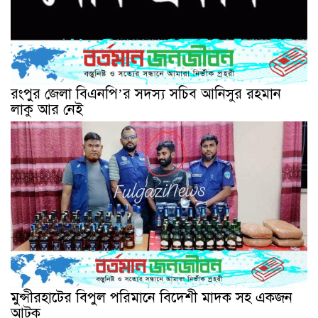
রংপুর জেলা বিএনপি’র সদস্য সচিব আনিসুর রহমান
লাকু আর নেই
মুন্সীরহাটের বিপুল পরিমানে বিদেশী মাদক সহ একজন
আটক