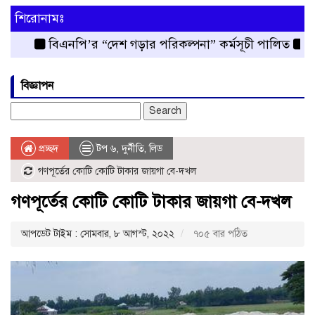
শিরোনামঃ
বিএনপি’র “দেশ গড়ার পরিকল্পনা” কর্মসূচী পালিত
রংপুর জ
বিজ্ঞাপন
Search
for:
প্রচ্ছদ
টপ ৬
,
দুর্নীতি
,
লিড
গণপূর্তের কোটি কোটি টাকার জায়গা বে-দখল
গণপূর্তের কোটি কোটি টাকার জায়গা বে-দখল
আপডেট টাইম : সোমবার, ৮ আগস্ট, ২০২২
৭০৫ বার পঠিত