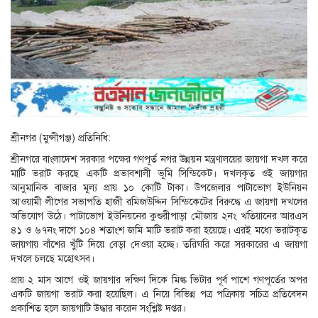
শ্রীনগর (মুন্সীগঞ্জ) প্রতিনিধি:
শ্রীনগরে বাংলাদেশ সরকার পক্ষের গণপূর্ত নগর উন্নয়ন মন্ত্রণালয়ের জায়গা দখল করে
মাটি ভরাট করছে একটি প্রভাবশালী ভূমি সিন্ডিকেট। দখলকৃত ওই জায়গার
আনুমানিক বাজার মূল্য প্রায় ১০ কোটি টাকা। উপজেলার পাটাভোগ ইউনিয়ন
আওয়ামী লীগের সভাপতি হাজী রমিজউদ্দিন সিন্ডিকেটের বিরুদ্ধে এ জায়গা দখলের
অভিযোগ উঠে। পাটাভোগ ইউনিয়নের কুশুরীপাড়া মৌজায় ২নং খতিয়ানের আরএস
৪১ ও ৬৭নং দাগে ১০৪ শতাংশ জমি মাটি ভরাট করা হয়েছে। এরই মধ্যে ভরাটকৃত
জায়গায় বাঁশের খুঁটি দিয়ে বেড়া দেওয়া হচ্ছে। তরিঘরি করে সরকারের এ জায়গা
দখলে চলছে মহোৎসব।
প্রায় ২ মাস আগে ওই জায়গার দক্ষিণ দিকে মিল্ক ভিটার পূর্ব পাশে গণপূর্তের অপর
একটি জায়গা ভরাট করা হয়েছিল। এ নিয়ে বিভিন্ন পত্র পত্রিকায় সচিত্র প্রতিবেদন
প্রকাশিত হলে জায়গাটি উদ্ধার করেন সংশ্লিষ্ট দপ্তর।