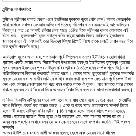
মুন্সীগঞ্জ সংবাদদাতা:
মুন্সীগঞ্জ শ্রীনগর থানায় ডেকে এনে ইভটিজার যুবককে জুতা পেটা কেন? আবার জোরপূর্বক
সাদা কাগজে স্বাক্ষর নেওয়ার অভিযোগ উঠেছে শ্রীনগর থানার এএসআই আ: আলিমের
বিরুদ্ধে। গত ১৪ আগস্ট রবিবার বেলা সাড়ে ১১টার দিকে শ্রীনগর থানার গোলঘরে এই
ঘটনা ঘটে। ভুক্তভোগী যুবক নাঈমুল কবির ভূইয়া ঘটনার বিষয়ে অফিসার ইনর্চাজকে
জানাবে বললে ঐ এএসআই তার বিরুদ্ধে মিথ্যা রিপোর্ট লিখে তাকে কোর্টে চালান করে দিবে
বলে হুমকি প্রদর্শন করে।
অভিযোগ সূত্রে জানা যায়, গত ৬মাস পূর্বে উপজেলার তন্তর ইউনিয়নের সোন্দারদিয়া
গ্রামের একটি মেয়ের সাথে সিরাজদিখান উপজেলার ইছাপুরা ইউনিয়নের কুসুমপুর গ্রামের
মৃত্য নজরুল ইসলামের পুত্র নাঈমুল কবির ভুইয়ার (৩০)প্রেমের সর্ম্পক গড়ে উঠে এবং
পারিবারিকভাবে বিবাহের কথাবার্তা চলতে থাকে। মেয়ের সাথে ভুক্তভোগী যুবকের সম্পর্কের
সুবাদে মেয়ের বাবা মা বাড়ীর জমি রেজিস্ট্রি করার কথা বলে গত দেড় মাস পূর্বে ১লক্ষ টাকা
নেয় এবং মেয়ের লেখাপড়ার সব খরচ বহন করতে থাকে ঐ যুবক। পরে জানতে পারে মেয়ের
বাবা-মা যুবকের সাথে বিয়ে না দিয়ে অন্যত্র বিবাহ দিবে বলে তার সাথে তালবাহানা করছে।
এ বিষয় ভিকটিম নাঈমুলের সাথে কথা বলে জানা যায় মেয়ে বয়স ১৪/১৫ বছর । মেয়েটির
সাথে বিভিন্ন রেকর্ড করা বয়েজ আছে । একে অপরের সাথে ভালোবাসার সম্পর্ক ছিলো
বলে দাবী করছে নাঈমুল কবির ভুইয়া । তিনি আরো বলেন তাহার কাছে প্রমান রয়েছে ,
থানার গোলঘরে দারোগা নিজে জুতা পেটা করেছেন এবং সাদা কাগজে সাক্ষর রাখেন ।
অন্য এক প্রশ্নের জবাবে বলন সে আর কোন মেয়ের সাথে সম্পর্ক্য করেনি এটাই প্রথম
সম্পর্ক্য ।
তন্তর ইউপি চেয়ারম্যান আলী আকবর বলেন, ছেলে এবং মেয়ের সাথে ঝামেল