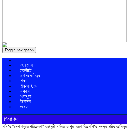
Toggle navigation
বাংলাদেশ
রাজনীতি
অর্থ ও বাণিজ্য
শিক্ষা
শিল্প-সাহিত্য
অপরাধ
খেলাধুলা
বিনোদন
করোনা
শিরোনামঃ
শ গড়ার পরিকল্পনা” কর্মসূচী পালিত
রংপুর জেলা বিএনপি’র সদস্য সচিব আনিসুর রহমান লাকু