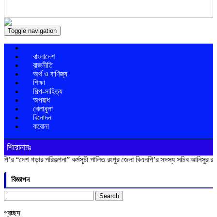
Toggle navigation
বাংলাদেশ
রাজনীতি
অর্থ ও বাণিজ্য
শিক্ষা
শিল্প-সাহিত্য
অপরাধ
খেলাধুলা
বিনোদন
করোনা
শিরোনামঃ
গড়ার পরিকল্পনা” কর্মসূচী পালিত
রংপুর জেলা বিএনপি’র সদস্য সচিব আনিসুর রহমান লাকু আ
বিজ্ঞাপন
Search
for:
প্রচ্ছদ