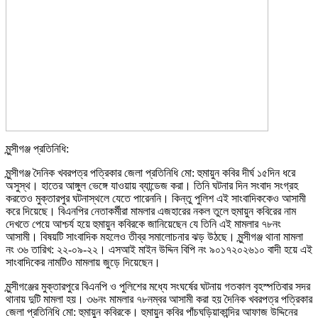
মুন্সীগঞ্জ প্রতিনিধি:
মুন্সীগঞ্জ দৈনিক খবরপত্র পত্রিকার জেলা প্রতিনিধি মো: হুমায়ুন কবির দীর্ঘ ১৫দিন ধরে
অসুস্থ। হাতের আঙ্গুল ভেঙ্গে যাওয়ায় ব্যান্ডেজ করা। তিনি ঘটনার দিন সংবাদ সংগ্রহ
করতেও মুক্তারপুর ঘটনাস্থলে যেতে পারেননি। কিন্তু পুলিশ এই সাংবাদিককেও আসামী
করে দিয়েছে। বিএনপির নেতাকর্মীরা মামলার এজহারের নকল তুলে হুমায়ুন কবিরের নাম
দেখতে পেয়ে আশ্চর্য হয়ে হুমায়ুন কবিরকে জানিয়েছেন যে তিনি এই মামলার ৭৮নং
আসামী। বিষয়টি সাংবাদিক মহলেও তীব্র সমালোচনার ঝড় উঠছে। মুন্সীগঞ্জ থানা মামলা
নং ৩৬ তারিখ: ২২-০৯-২২। এসআই মাইন উদ্দিন বিপি নং ৯০১৭২০২৬১০ বাদী হয়ে এই
সাংবাদিকের নামটিও মামলায় জুড়ে দিয়েছেন।
মুন্সীগঞ্জের মুক্তারপুরে বিএনপি ও পুলিশের মধ্যে সংঘর্ষের ঘটনায় গতকাল বৃহস্পতিবার সদর
থানায় দুটি মামলা হয়। ৩৬নং মামলার ৭৮নম্বর আসামী করা হয় দৈনিক খবরপত্র পত্রিকার
জেলা প্রতিনিধি মো: হুমায়ুন কবিরকে। হুমায়ুন কবির পাঁচঘড়িয়াকান্দির আফাজ উদ্দিনের