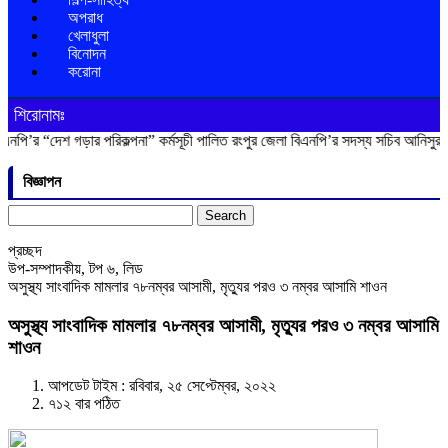
অপরাধ
খেলাধুলা
বিনোদন
করোনা
শিরোনামঃ
শ গড়ার পরিকল্পনা” কর্মসূচী পালিত
রংপুর জেলা বিএনপি’র সদস্য সচিব আনিসুর রহমান লাকু
বিজ্ঞাপন
Search
for:
প্রচ্ছদ
উপ-সম্পাদকীয়
,
টপ ৬
,
লিড
অসুস্থ্য সাংবাদিক মামলার ৭৮নম্বর আসামী, মৃত্যুর পরও ৩ নম্বর আসামি শাওন
অসুস্থ্য সাংবাদিক মামলার ৭৮নম্বর আসামী, মৃত্যুর পরও ৩ নম্বর আসামি
শাওন
আপডেট টাইম : রবিবার, ২৫ সেপ্টেম্বর, ২০২২
৭১২ বার পঠিত