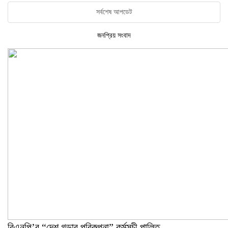
সর্বশেষ আপডেট
জনপ্রিয় সংবাদ
বিএনপি’র “দেশ গড়ার পরিকল্পনা” কর্মসূচী পালিত