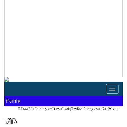
Toggle
navigati
শিরোনামঃ
বিএনপি’র “দেশ গড়ার পরিকল্পনা” কর্মসূচী পালিত
রংপুর জেলা বিএনপি’র সদস্য সচিব আনিসু
দুর্নীতি