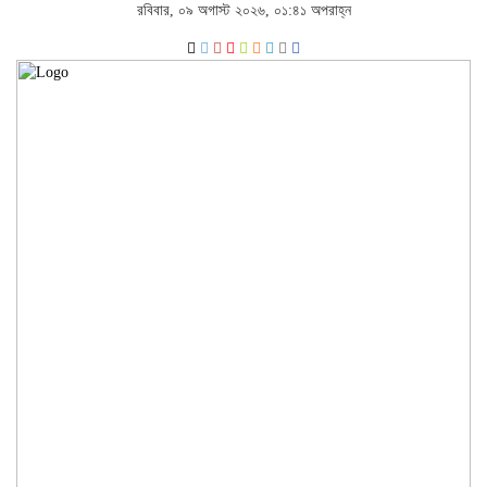
রবিবার, ০৯ অগাস্ট ২০২৬, ০১:৪১ অপরাহ্ন