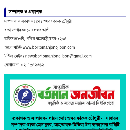
অনিয়ম ও দুর্নীতির অভিযোগে
সম্পাদক ও প্রকাশক
বিরুদ্ধে অনুসন্ধান
সম্পাদক ও প্রকাশকঃ মোঃ ওমর ফারুক চৌধুরী
বার্তা সম্পাদকঃ মোঃ লস্কর আলী
অফিসঃ৪৮/বি, পশ্চিম যাত্রাবাড়ী,ঢাকা-১২০৪।
ওয়েব সাইট-www.bortomanjonojibon.com
নিউজ মেইলঃ newsbortomanjonojibon@gmail.com
যোগাযোগ- ০২-৭৫৪২৩১২
প্রকাশক ও সম্পাদক-
লায়ন মোঃ ওমর ফারুক চৌধুরী-
সাধারন
সম্পাদক-ঢাকা প্রেস ক্লাব,
আহব্বায়ক-মিডিয়া উপ ব্যবস্থাপনা কমিটি