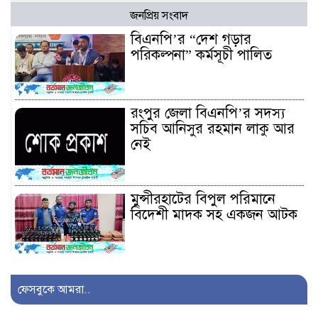
জনপ্রিয় সংবাদ
বিএনপি’র “দেশ গড়ার
পরিকল্পনা” কর্মসূচী পালিত
রংপুর জেলা বিএনপি’র সদস্য
সচিব আনিসুর রহমান লাকু আর
নেই
মুন্সীরহাটের বিপুল পরিমানে
বিদেশী মাদক সহ একজন আটক
সাজেকগামী পর্যটকবাহী যানবাহন
দুর্ঘটনায় আহতদের উদ্ধারে
ফেসবুকে আমরা..
সেনাবাহিনী