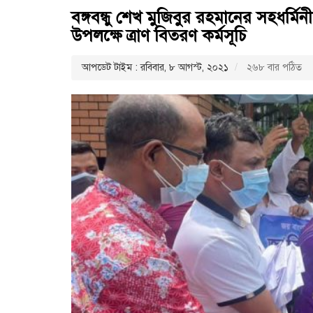
বঙ্গবন্ধু শেখ মুজিবুর রহমানের সহধর্মিন
উপলক্ষে ত্রাণ বিতরণ কর্মসূচি
আপডেট টাইম : রবিবার, ৮ আগস্ট, ২০২১
২৬৮ বার পঠিত