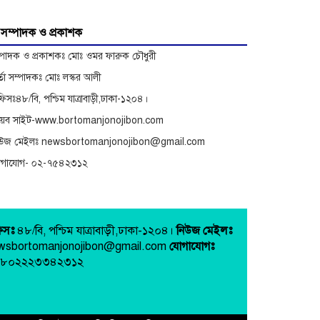
অভিযোগে বিরুদ্ধে অনুসন্ধান
সম্পাদক ও প্রকাশক
্পাদক ও প্রকাশকঃ মোঃ ওমর ফারুক চৌধুরী
র্তা সম্পাদকঃ মোঃ লস্কর আলী
িসঃ৪৮/বি, পশ্চিম যাত্রাবাড়ী,ঢাকা-১২০৪।
েব সাইট-www.bortomanjonojibon.com
িউজ মেইলঃ newsbortomanjonojibon@gmail.com
োগাযোগ- ০২-৭৫৪২৩১২
িসঃ
৪৮/বি, পশ্চিম যাত্রাবাড়ী,ঢাকা-১২০৪।
নিউজ মেইলঃ
wsbortomanjonojibon@gmail.com
যোগাযোগঃ
৮০২২২৩৩৪২৩১২