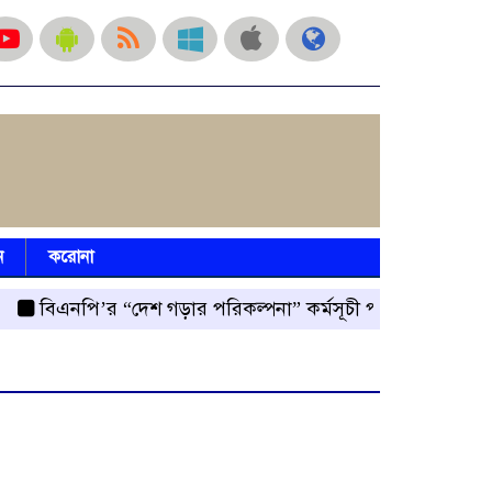
ন
করোনা
বিএনপি’র “দেশ গড়ার পরিকল্পনা” কর্মসূচী পালিত
রংপুর জেল