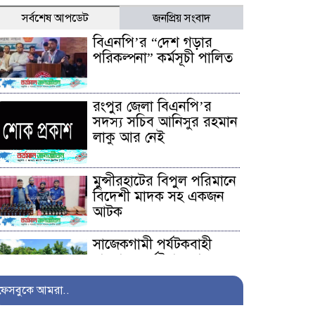
সর্বশেষ আপডেট
জনপ্রিয় সংবাদ
বিএনপি’র “দেশ গড়ার
পরিকল্পনা” কর্মসূচী পালিত
রংপুর জেলা বিএনপি’র
সদস্য সচিব আনিসুর রহমান
লাকু আর নেই
মুন্সীরহাটের বিপুল পরিমানে
বিদেশী মাদক সহ একজন
আটক
সাজেকগামী পর্যটকবাহী
যানবাহন দুর্ঘটনায় আহতদের
উদ্ধারে সেনাবাহিনী
ফেসবুকে আমরা..
অনিয়ম ও দুর্নীতির