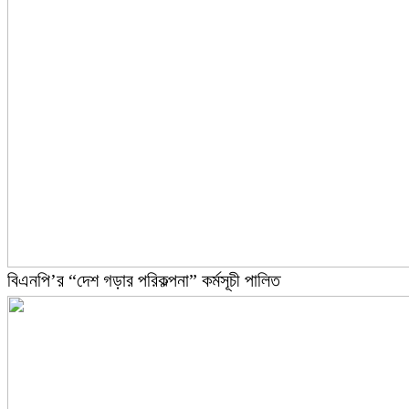
বিএনপি’র “দেশ গড়ার পরিকল্পনা” কর্মসূচী পালিত