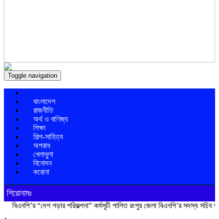
Toggle navigation
বাংলাদেশ
রাজনীতি
অর্থ ও বাণিজ্য
শিক্ষা
শিল্প-সাহিত্য
অপরাধ
খেলাধুলা
বিনোদন
করোনা
শিরোনামঃ
’র “দেশ গড়ার পরিকল্পনা” কর্মসূচী পালিত
রংপুর জেলা বিএনপি’র সদস্য সচিব আনিসুর রহমা