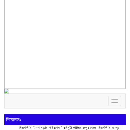
Toggle
navigatio
শিরোনামঃ
বিএনপি’র “দেশ গড়ার পরিকল্পনা” কর্মসূচী পালিত
রংপুর জেলা বিএনপি’র সদস্য সচিব আনিসুর রহমা