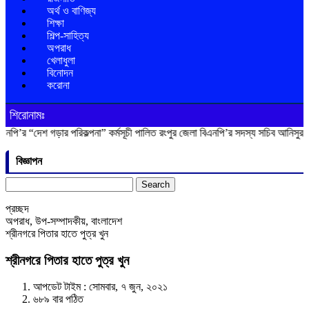
অর্থ ও বাণিজ্য
শিক্ষা
শিল্প-সাহিত্য
অপরাধ
খেলাধুলা
বিনোদন
করোনা
শিরোনামঃ
 গড়ার পরিকল্পনা” কর্মসূচী পালিত
রংপুর জেলা বিএনপি’র সদস্য সচিব আনিসুর রহমান লাকু
বিজ্ঞাপন
Search
for:
প্রচ্ছদ
অপরাধ
,
উপ-সম্পাদকীয়
,
বাংলাদেশ
শ্রীনগরে পিতার হাতে পুত্র খুন
শ্রীনগরে পিতার হাতে পুত্র খুন
আপডেট টাইম : সোমবার, ৭ জুন, ২০২১
৬৮৯ বার পঠিত