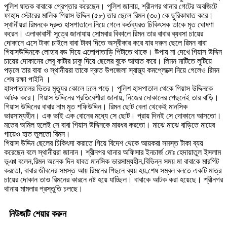
পুলিশ ঘাতক বাবাকে গ্রেপ্তার করেছেন। পুলিশ জানায়, শ্রীনগর থানার গেটের অবজিটে
ফাহাদ স্টোরের মালিক গিয়াস উদ্দিন (৫৮) তার ছেলে রিমন (৩০) কে ছুরিকাঘাত করে।
স্থানীয়রা রিমনকে দ্রুত হাসপাতালে নিয়ে গেলে কর্তব্যরত চিকিৎসক তাকে মৃত ঘোষণা
করেন। এলাকাবাসী সুত্রে জানাযায় সোমবার বিকালে রিমন তার বাবার ব্যবসা চায়ের
দোকানে এসে টাকা চাইলে বাবা টাকা দিতে অস্বীকার করে যার দরুন ছেলে রিমন বাবা
গিয়াসউদ্দিনকে লোহার রড দিয়ে এলোপাতাড়ি পিটাতে থাকে। উপায় না দেখে গিয়াস উদ্দিন
চায়ের দোকানের লেবু কাটার চাকু দিয়ে ছেলের বুকে আঘাত করে। লিমন মাটিতে লুটিয়ে
পড়লে তার বাবা ও স্থানীয়রা তাকে দ্রুত উপজেলা স্বাস্থ্য কমপ্লেক্সে নিয়ে গেলেও রিমন
শেষ রক্ষা পাইনি ।
হাসপাতালের ভিতর মৃত্যূর কোলে ঢলে পড়ে। পুলিশ হাসপাতাল থেকে গিয়াস উদ্দিনকে
আটক করে। গিয়াস উদ্দিনের প্রতিবেশীরা জানায়, নিজের দোকানের পেছনেই তার বাড়ি।
গিয়াস উদ্দিনের বাবার নাম মৃত শফিউদ্দিন। রিমন ছোট বেলা থেকেই মানসিক
ভারসাম্যহীন। এক ভাই এক বোনের মধ্যে সে ছোট। প্রায় দিনই সে দোকানে আসতো।
মতের অমিল হলেই সে বাবা গিয়াস উদ্দিনকে মারধর করতো। মাঝে মাঝে বাড়িতে মায়ের
গায়েও হাত তুলতো রিমন।
গিয়াস উদ্দিন ছেলের চিকিৎসা করাতে গিয়ে বিদেশ থেকে আয়করা সমস্ত টাকা ব্যয়
করেছেন বলে স্থানীয়রা জানান। শ্রীনগর থানার অফিসার ইনচার্জ মোঃ হেদায়াতুল ইসলাম
ভূঞা বলেন,রিমন অনেক দিন যাবত মানসিক ভারসাম্যহীন,বিভিন্ন সময় মা বাবাকে মারপিট
করতো, বাবার জীবনের সমস্ত আয় রিমনের পিছনে ব্যয় হয়,শেষ সম্বল বলতে একটি মাত্র
চায়ের দোকান তাও রিমনের কারনে নষ্ট হয়ে যাচ্ছিল। বাবাকে আটক করা হয়েছে। শ্রীনগর
থানায় মামলার প্রস্তুতি চলছে।
নিউজটি শেয়ার করুন