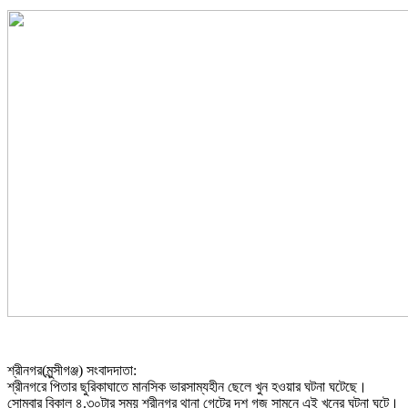
শ্রীনগর(মুন্সীগঞ্জ) সংবাদদাতা:
শ্রীনগরে পিতার ছুরিকাঘাতে মানসিক ভারসাম্যহীন ছেলে খুন হওয়ার ঘটনা ঘটেছে।
সোমবার বিকাল ৪.৩০টার সময় শ্রীনগর থানা গেটের দশ গজ সামনে এই খুনের ঘটনা ঘটে।