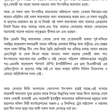
ফুড,বেকারী সহ আরো অনেক ধরনের খাদ্য উৎপাদিত কারখানা গুলো।
অথচ সে সকল খাদ্য উৎপাদিত কারখানার অধিকাংশ খাদ্যে ভেজাল বিদ্যমান।যার
কারনে প্রতিদিন যেই সকল কারখানার খাদ্য বাজারজাত করার জন্য যে সকল অনুমুতি
বা ছাড়পত্র প্রয়োজন হয় তা না নিয়েই ওই সকল কারখানার খাদ্য বাজারে ক্রেতাদের
নিকট বিক্রয় করে আসতে থাকে,এবং উক্ত খাদ্যের ভেজালের কারনে ভোক্তাদের
অনেকেই অনেক ধরনের অসুস্থতার স্বীকার হন এবং হচ্ছেন।
ঠিক তেমনি কিছু কারখানার খোজে দেখা যায় যে,রাজধানী ঢাকার পূর্ব-দক্ষিনে
অবস্থিত রায়েরবাগ কদমতলী থানার অধীনস্থ এলাকার বিভিন্ন বাসা বাড়ীতে এবং রাস্তার
পাশে থাকা বিভিন্ন টিন শেড দিয়ে তৈরি ছোটখাটো ঘর গুলিতে চলছে নানান ধরনের
ব্রেড,বিস্কুট বা কেক কিংবা আরো অন্যান্য সকল ধরনের বেকারী খাদ্য পন্য
উৎপাদনের কারখানা।যার একটির’ও নাই কোনো পরিবেশ অধিদফতরের অনুমুতি
পত্র।এমনকি বাংলাদেশ স্টান্ডার্ড টেস্টিং ইন্সটিটিউশন এর তথা বিএসটিআই এর
রেজিস্ট্রেশন বা ছাড়পত্র পর্যন্ত নাই।সে সাথে ফায়ার সার্ভিস সিভিল ডিফেন্সের ও
কোনো অগ্নিনির্বাপক সনদ নেই।
অথচ সেখানে দিব্যি জনগনের ভোগ্যপণ্য উৎপাদন হয়েই যাচ্ছে।এই ব্যপারে
কয়েকটি কারখানা ঘুরে তাদের কাছে উপরে উল্লেখিত সনদ আছে কিনা জানতে গেলে
সকল বেকারী ব্যবসায়ী এবং কয়েকটি ইলেক্ট্রিক কারখানার মালিকগনেরা শুধুমাত্র ঢাকা
মহানগর দক্ষিন সিটি কর্পোরেশনের অঞ্চল-৫ এ নিবন্দিত ট্রেড লাইসেন্স ও আয়কর
তথা টিন সনদ ছাড়া আর বাকী সকল সনদ দেখাতে ব্যর্থ হন।