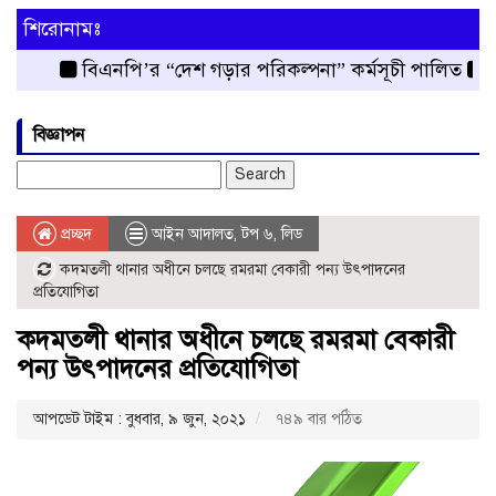
শিরোনামঃ
বিএনপি’র “দেশ গড়ার পরিকল্পনা” কর্মসূচী পালিত
রংপুর জ
বিজ্ঞাপন
Search
for:
প্রচ্ছদ
আইন আদালত
,
টপ ৬
,
লিড
কদমতলী থানার অধীনে চলছে রমরমা বেকারী পন্য উৎপাদনের
প্রতিযোগিতা
কদমতলী থানার অধীনে চলছে রমরমা বেকারী
পন্য উৎপাদনের প্রতিযোগিতা
আপডেট টাইম : বুধবার, ৯ জুন, ২০২১
৭৪৯ বার পঠিত