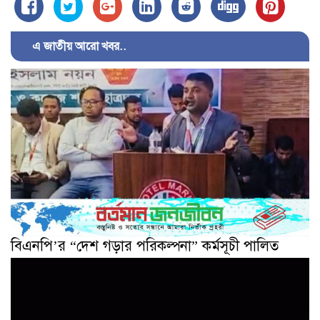
এ জাতীয় আরো খবর..
বিএনপি’র “দেশ গড়ার পরিকল্পনা” কর্মসূচী পালিত