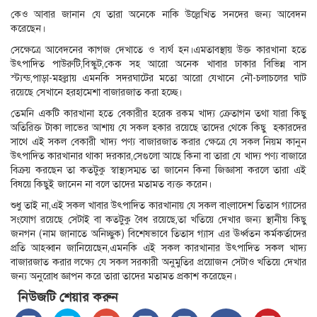
কেও আবার জানান যে তারা অনেকে নাকি উল্লেখিত সনদের জন্য আবেদন
করেছেন।
সেক্ষেত্রে আবেদনের কাগজ দেখাতে ও ব্যর্থ হন।এমতাবস্থায় উক্ত কারখানা হতে
উৎপাদিত পাউরুটি,বিস্কুট,কেক সহ আরো অনেক খাবার ঢাকার বিভিন্ন বাস
স্ট্যন্ড,পাড়া-মহল্লায় এমনকি সদরঘাটের মতো আরো যেখানে নৌ-চলাচলের ঘাট
রয়েছে সেখানে হরহামেশা বাজারজাত করা হচ্ছে।
তেমনি একটি কারখানা হতে বেকারীর হরেক রকম খাদ্য ক্রেতাগন তথা যারা কিছু
অতিরিক্ত টাকা লাভের আশায় যে সকল হকার রয়েছে তাদের থেকে কিছু হকারদের
সাথে এই সকল বেকারী খাদ্য পণ্য বাজারজাত করার ক্ষেত্রে যে সকল নিয়ম কানুন
উৎপাদিত কারখানার থাকা দরকার,সেগুলো আছে কিনা বা তারা যে খাদ্য পণ্য বাজারে
বিক্রয় করছেন তা কতটুকু স্বাস্থ্যসম্মত তা জানেন কিনা জিজ্ঞাসা করলে তারা এই
বিষয়ে কিছুই জানেন না বলে তাদের মতামত ব্যক্ত করেন।
শুধু তাই না,এই সকল খাবার উৎপাদিত কারখানায় যে সকল বাংলাদেশ তিতাস গ্যাসের
সংযোগ রয়েছে সেটাই বা কতটুকু বৈধ রয়েছে,তা খতিয়ে দেখার জন্য স্থানীয় কিছু
জনগন (নাম জানাতে অনিচ্ছুক) বিশেষভাবে তিতাস গ্যাস এর ঊর্ধ্বতন কর্মকর্তাদের
প্রতি আহব্বান জানিয়েছেন,এমনকি এই সকল কারখানার উৎপাদিত সকল খাদ্য
বাজারজাত করার লক্ষ্যে যে সকল সরকারী অনুমুতির প্রয়োজন সেটাও খতিয়ে দেখার
জন্য অনুরোধ জ্ঞাপন করে তারা তাদের মতামত প্রকাশ করেছেন।
নিউজটি শেয়ার করুন