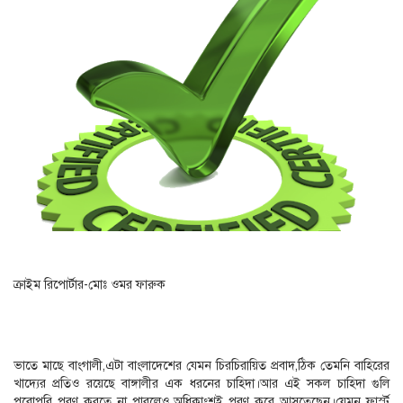
ক্রাইম রিপোর্টার-মোঃ ওমর ফারুক
ভাতে মাছে বাংগালী,এটা বাংলাদেশের যেমন চিরচিরায়িত প্রবাদ,ঠিক তেমনি বাহিরের
খাদ্যের প্রতিও রয়েছে বাঙ্গালীর এক ধরনের চাহিদা।আর এই সকল চাহিদা গুলি
পুরোপুরি পূরণ করতে না পারলেও অধিকাংশই পূরণ করে আসতেছেন।যেমন ফার্স্ট