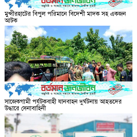
মুন্সীরহাটের বিপুল পরিমানে বিদেশী মাদক সহ একজন
আটক
সাজেকগামী পর্যটকবাহী যানবাহন দুর্ঘটনায় আহতদের
উদ্ধারে সেনাবাহিনী