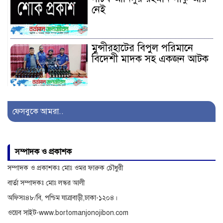
নেই
মুন্সীরহাটের বিপুল পরিমানে
বিদেশী মাদক সহ একজন আটক
সাজেকগামী পর্যটকবাহী যানবাহন
দুর্ঘটনায় আহতদের উদ্ধারে
ফেসবুকে আমরা..
সেনাবাহিনী
অনিয়ম ও দুর্নীতির অভিযোগে
সম্পাদক ও প্রকাশক
বিরুদ্ধে অনুসন্ধান
সম্পাদক ও প্রকাশকঃ মোঃ ওমর ফারুক চৌধুরী
বার্তা সম্পাদকঃ মোঃ লস্কর আলী
অফিসঃ৪৮/বি, পশ্চিম যাত্রাবাড়ী,ঢাকা-১২০৪।
ওয়েব সাইট-www.bortomanjonojibon.com