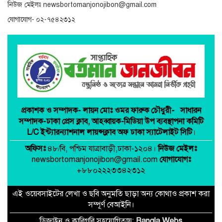
নিউজ মেইলঃ newsbortomanjonojibon@gmail.com
যোগাযোগ- ০২-৭৫৪২৩১২
প্রকাশক ও সম্পাদক-
লায়ন মোঃ ওমর ফারুক চৌধুরী-
সাধারন
সম্পাদক-ঢাকা প্রেস ক্লাব,
আহব্বায়ক-মিডিয়া উপ ব্যবস্থাপনা কমিটি
L/C ইন্ট্যারন্যাশনাল লায়ন্সক্লাব অফ ঢাকা স্যাটেলাইট সিটি
।
অফিসঃ
৪৮/বি, পশ্চিম যাত্রাবাড়ী,ঢাকা-১২০৪।
নিউজ মেইলঃ
newsbortomanjonojibon@gmail.com
যোগাযোগঃ
+৮৮০২২২৩৩৪২৩১২
এই ওয়েবসাইটের লেখা ও ছবি অনুমতি ছাড়া অন্য কোথাও প্রকাশ করা
সম্পূর্ণ বেআইনি।
ডিজাইন ও কারিগরি সহযোগিতায়:
Bangla Webs