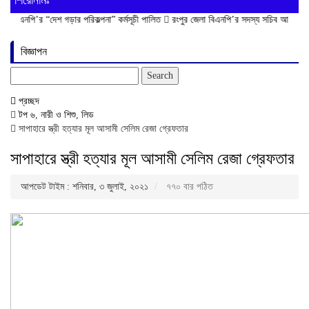
শিরোনামঃ
 “দেশ গড়ার পরিকল্পনা” কর্মসূচী পালিত
রংপুর জেলা বিএনপি’র সদস্য সচিব আনিসুর রহমান লাকু 
বিজ্ঞাপন
Search
for:
প্রচ্ছদ
টপ ৬
,
নারী ও শিশু
,
লিড
সাপাহারে স্ত্রী হত্যার মূল আসামী সেলিম রেজা গ্রেফতার
সাপাহারে স্ত্রী হত্যার মূল আসামী সেলিম রেজা গ্রেফতার
আপডেট টাইম : শনিবার, ৩ জুলাই, ২০২১
৭৭০ বার পঠিত