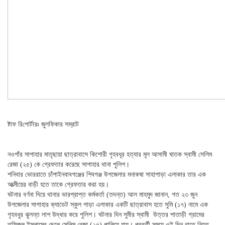
ষ্টাফ রি‌পোর্টারঃ জুল‌ফিকার সম্রাট
নওগাঁর সাপাহার মাতৃছায়া ছাত্রাবাসে কিশোরী গৃহবধূর হত্যার মূল আসামী ঘাতক স্বামী সেলিম
রেজা (২৫) কে গ্রেফতার করেছে সাপাহার থানা পুলিশ।
শনিবার ভোররাতে চাঁপাইনবাবগঞ্জের শিবগঞ্জ উপজেলার মনাকষা সাহাপাড়া এলাকার তার এক
আত্মীয়ের বাড়ী হতে তাকে গ্রেফতার করা হয়।
ঘটনার বর্ণনা দিয়ে থানার ভারপ্রাপ্ত কর্মকর্তা (তদন্ত) আল মাহমুদ জানান, গত ২৩ জুন
উপজেলার সাপাহার ক্যাডেট স্কুল পাড়া এলাকার একটি ছাত্রাবাস হতে সুমি (১৭) নামে এক
গৃহবধুর ঝুলন্ত লাশ উদ্ধার করে পুলিশ। ঘটনার দিন সুমীর স্বামী উত্তর পাতাড়ী গ্রামের
তফিজুল ইসলামের ছেলে সেলিম রেজা (২৫) পালিয়ে যায়। পরবর্তী সময়ে ওই দিন রাতে নিহত