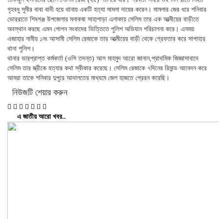
গৃহবধু সুমীর বাবা বাদী হয়ে থানায় একটি হত্যা মামলা দায়ের করেন। মামলার জের ধরে শনিবার
ভোররাতে শিবগঞ্জ উপজেলার মনাকষা সাহাপাড়া এলাকায় সেলিম তার এক আত্মীয়ের বাড়ীতে
অবস্থান করছে এমন গোপন সংবাদের ভিত্তিতে পুলিশ অভিযান পরিচালনা করে। এসময়
এজাহার নামীয় ১নং আসামী সেলিম রেজাকে তার আত্মীয়ের বাড়ী থেকে গ্রেফতার করে সাপাহার
থানা পুলিশ।
থানার ভারপ্রাপ্ত কর্মকর্তা (ওসি তদন্ত) আল মাহমুদ আরো জানান,প্রাথমিক জিজ্ঞাসাবাদে
সেলিম তার স্ত্রীকে হত্যার কথা স্বীকার করেছে। সেলিম রেজাকে ৭দিনের রিমান্ড আবেদন করে
আমরা তাকে শনিবার দুপুরে আদালতের মাধ্যমে জেল হাজতে প্রেরন করেছি।
নিউজটি শেয়ার করুন
এ জাতীয় আরো খবর..