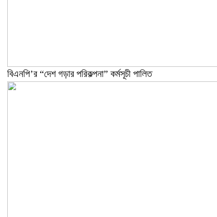
বিএনপি’র “দেশ গড়ার পরিকল্পনা” কর্মসূচী পালিত