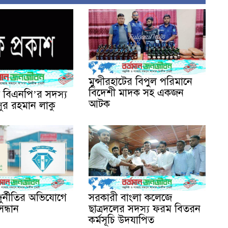
মুন্সীরহাটের বিপুল পরিমানে
বিদেশী মাদক সহ একজন
া বিএনপি’র সদস্য
আটক
ুর রহমান লাকু
ুর্নীতির অভিযোগে
সরকারী বাংলা কলেজে
সন্ধান
ছাত্রদলের সদস্য ফরম বিতরন
কর্মসূচি উদযাপিত