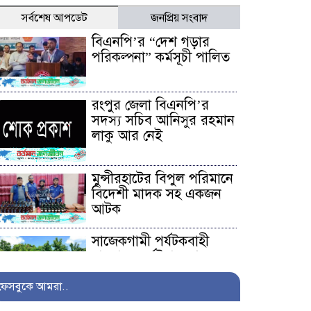
সর্বশেষ আপডেট
জনপ্রিয় সংবাদ
বিএনপি’র “দেশ গড়ার
পরিকল্পনা” কর্মসূচী পালিত
রংপুর জেলা বিএনপি’র
সদস্য সচিব আনিসুর রহমান
লাকু আর নেই
মুন্সীরহাটের বিপুল পরিমানে
বিদেশী মাদক সহ একজন
আটক
সাজেকগামী পর্যটকবাহী
যানবাহন দুর্ঘটনায় আহতদের
উদ্ধারে সেনাবাহিনী
ফেসবুকে আমরা..
অনিয়ম ও দুর্নীতির