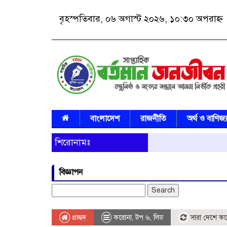
বৃহস্পতিবার, ০৬ অগাস্ট ২০২৬, ১০:৩০ অপরাহ্ন
বাংলাদেশ
রাজনীতি
অর্থ ও বাণিজ্
শিরোনামঃ
বিজ্ঞাপন
Search
for:
প্রচ্ছদ
করোনা
,
টপ ৬
,
লিড
সারা দেশে করো