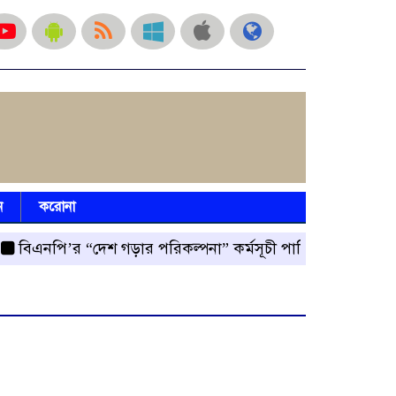
ন
করোনা
নপি’র “দেশ গড়ার পরিকল্পনা” কর্মসূচী পালিত
রংপুর জেলা বি