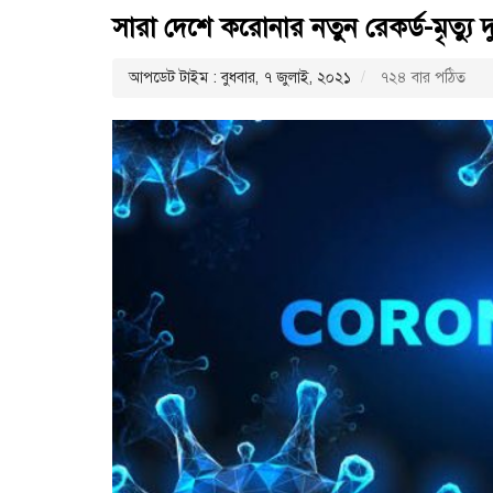
সারা দেশে করোনার নতুন রেকর্ড-মৃত্যু
আপডেট টাইম : বুধবার, ৭ জুলাই, ২০২১
৭২৪ বার পঠিত