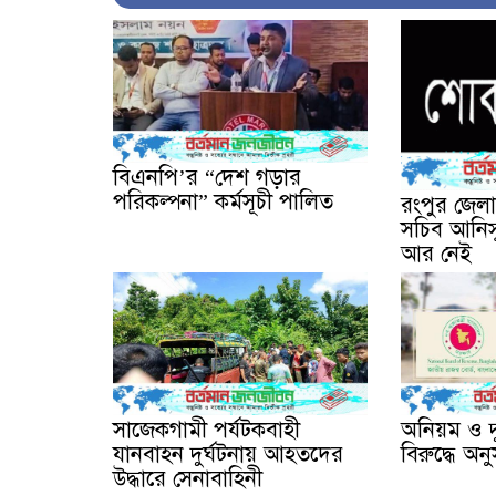
বিএনপি’র “দেশ গড়ার
পরিকল্পনা” কর্মসূচী পালিত
রংপুর জেল
সচিব আনিস
আর নেই
সাজেকগামী পর্যটকবাহী
অনিয়ম ও দ
যানবাহন দুর্ঘটনায় আহতদের
বিরুদ্ধে অনু
উদ্ধারে সেনাবাহিনী