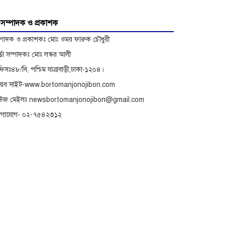
অভিযোগে বিরুদ্ধে অনুসন্ধান
সম্পাদক ও প্রকাশক
্পাদক ও প্রকাশকঃ মোঃ ওমর ফারুক চৌধুরী
র্তা সম্পাদকঃ মোঃ লস্কর আলী
িসঃ৪৮/বি, পশ্চিম যাত্রাবাড়ী,ঢাকা-১২০৪।
েব সাইট-www.bortomanjonojibon.com
িউজ মেইলঃ newsbortomanjonojibon@gmail.com
োগাযোগ- ০২-৭৫৪২৩১২