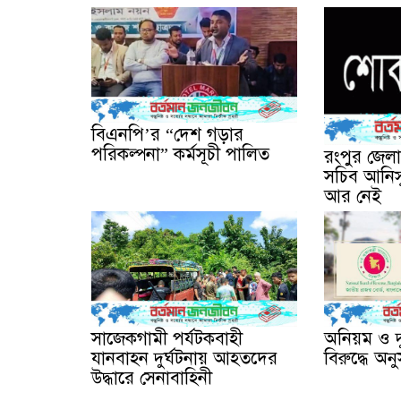
বিএনপি’র “দেশ গড়ার
পরিকল্পনা” কর্মসূচী পালিত
রংপুর জেল
সচিব আনিস
আর নেই
সাজেকগামী পর্যটকবাহী
অনিয়ম ও দ
যানবাহন দুর্ঘটনায় আহতদের
বিরুদ্ধে অনু
উদ্ধারে সেনাবাহিনী