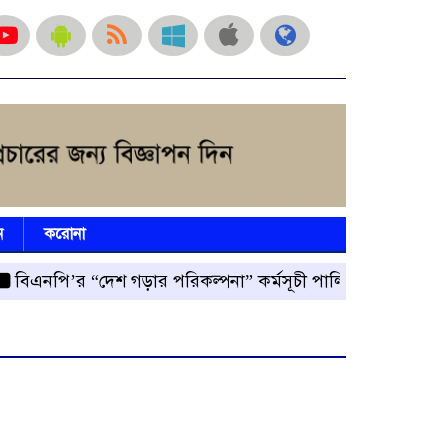
ন
করোনা
ি’র “দেশ গড়ার পরিকল্পনা” কর্মসূচী পালিত
রংপুর জেলা বিএ