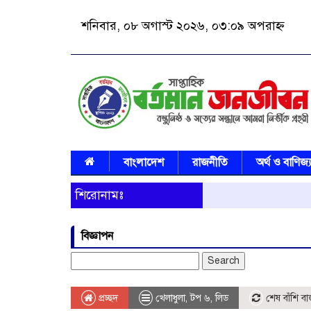
শনিবার, ০৮ অগাস্ট ২০২৬, ০৩:০৯ অপরাহ্ন
বাংলাদেশ
রাজনীতি
অর্থ ও বাণিজ্
শিরোনামঃ
বিজ্ঞাপন
Search
for:
প্রচ্ছদ
খেলাধুলা
,
টপ ৬
,
লিড
শেষ বাঁশি বা