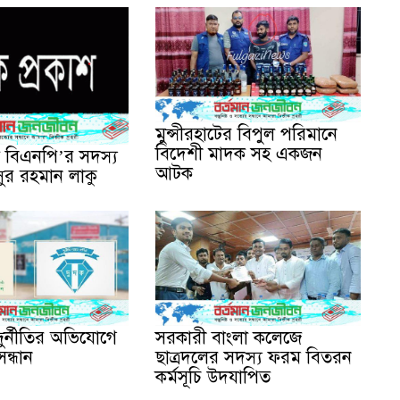
মুন্সীরহাটের বিপুল পরিমানে
বিদেশী মাদক সহ একজন
া বিএনপি’র সদস্য
আটক
ুর রহমান লাকু
ুর্নীতির অভিযোগে
সরকারী বাংলা কলেজে
সন্ধান
ছাত্রদলের সদস্য ফরম বিতরন
কর্মসূচি উদযাপিত