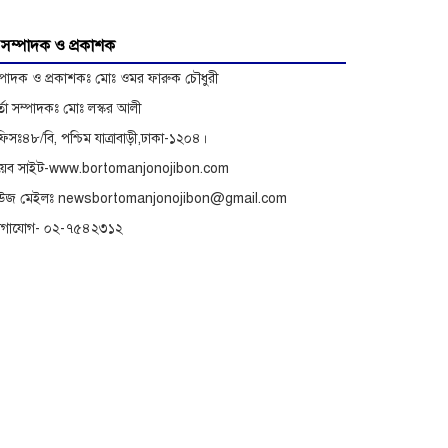
অভিযোগে বিরুদ্ধে অনুসন্ধান
সম্পাদক ও প্রকাশক
্পাদক ও প্রকাশকঃ মোঃ ওমর ফারুক চৌধুরী
র্তা সম্পাদকঃ মোঃ লস্কর আলী
িসঃ৪৮/বি, পশ্চিম যাত্রাবাড়ী,ঢাকা-১২০৪।
েব সাইট-www.bortomanjonojibon.com
িউজ মেইলঃ newsbortomanjonojibon@gmail.com
োগাযোগ- ০২-৭৫৪২৩১২