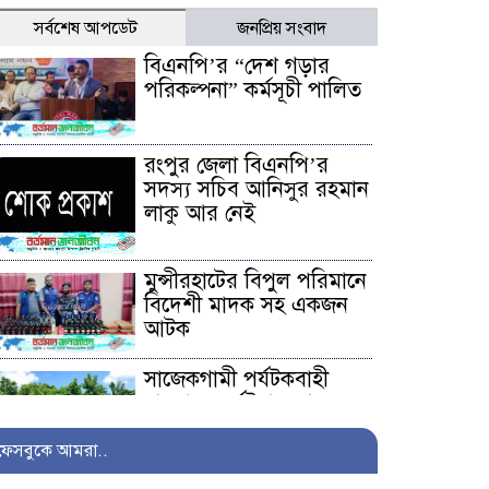
সর্বশেষ আপডেট
জনপ্রিয় সংবাদ
বিএনপি’র “দেশ গড়ার
পরিকল্পনা” কর্মসূচী পালিত
রংপুর জেলা বিএনপি’র
সদস্য সচিব আনিসুর রহমান
লাকু আর নেই
মুন্সীরহাটের বিপুল পরিমানে
বিদেশী মাদক সহ একজন
আটক
সাজেকগামী পর্যটকবাহী
যানবাহন দুর্ঘটনায় আহতদের
উদ্ধারে সেনাবাহিনী
ফেসবুকে আমরা..
অনিয়ম ও দুর্নীতির