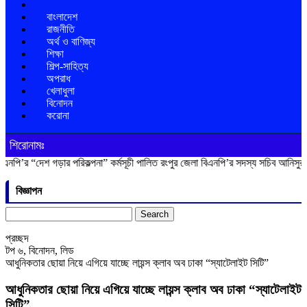
বাংলাদেশ
রাজনীতি
অর্থ ও বাণিজ্য
শিক্ষা
শিল্প-সাহিত্য
অপরাধ
খেলাধুলা
বিনোদন
করোনা
শিরোনামঃ
শ গড়ার পরিকল্পনা” কর্মসূচী পালিত
রংপুর জেলা বিএনপি’র সদস্য সচিব আনিসুর রহমান লাক
বিজ্ঞাপন
Search
for:
প্রচ্ছদ
টপ ৬
,
বিনোদন
,
লিড
আধুনিকতার ছোয়া নিয়ে এগিয়ে যাচ্ছে লায়ন্স ক্লাব অব ঢাকা “স্যাটেলাইট সিটি”
আধুনিকতার ছোয়া নিয়ে এগিয়ে যাচ্ছে লায়ন্স ক্লাব অব ঢাকা “স্যাটেলাইট
সিটি”