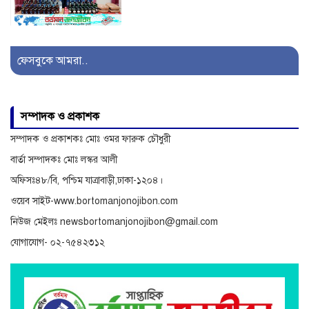
সাজেকগামী পর্যটকবাহী যানবাহন
দুর্ঘটনায় আহতদের উদ্ধারে
ফেসবুকে আমরা..
সেনাবাহিনী
অনিয়ম ও দুর্নীতির অভিযোগে
সম্পাদক ও প্রকাশক
বিরুদ্ধে অনুসন্ধান
সম্পাদক ও প্রকাশকঃ মোঃ ওমর ফারুক চৌধুরী
বার্তা সম্পাদকঃ মোঃ লস্কর আলী
অফিসঃ৪৮/বি, পশ্চিম যাত্রাবাড়ী,ঢাকা-১২০৪।
ওয়েব সাইট-www.bortomanjonojibon.com
নিউজ মেইলঃ newsbortomanjonojibon@gmail.com
যোগাযোগ- ০২-৭৫৪২৩১২