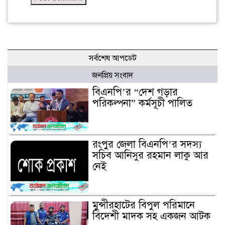
সর্বশেষ আপডেট
জনপ্রিয় সংবাদ
বিএনপি’র “দেশ গড়ার
পরিকল্পনা” কর্মসূচী পালিত
রংপুর জেলা বিএনপি’র সদস্য
সচিব আনিসুর রহমান লাকু আর
নেই
মুন্সীরহাটের বিপুল পরিমানে
বিদেশী মাদক সহ একজন আটক