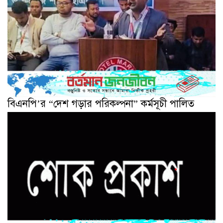
বিএনপি’র “দেশ গড়ার পরিকল্পনা” কর্মসূচী পালিত