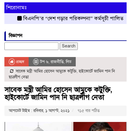
শিরোনামঃ
বিএনপি’র “দেশ গড়ার পরিকল্পনা” কর্মসূচী পালিত
রংপুর 
বিজ্ঞাপন
Search
for:
প্রচ্ছদ
টপ ৬
,
রাজনীতি
,
লিড
সাবেক মন্ত্রী আমির হোসেন আমুকে কটুক্তি, হাইকোর্টে জামিন পান নি
ছাত্রলীগ নেতা
সাবেক মন্ত্রী আমির হোসেন আমুকে কটুক্তি,
হাইকোর্টে জামিন পান নি ছাত্রলীগ নেতা
আপডেট টাইম : রবিবার, ১ আগস্ট, ২০২১
৭১৫ বার পঠিত