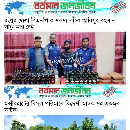
রংপুর জেলা বিএনপি’র সদস্য সচিব আনিসুর রহমান
লাকু আর নেই
মুন্সীরহাটের বিপুল পরিমানে বিদেশী মাদক সহ একজন
আটক