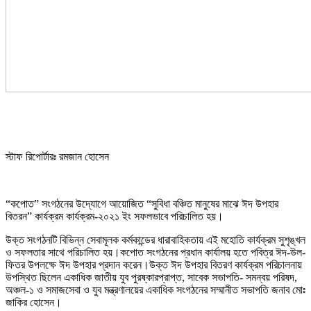
স্টাফ রিপোর্টারঃ রমজান হোসেন
“কপোত” সংগঠনের উদ্যোগে আয়োজিত “সুবিধা বঞ্চিত মানুষের মাঝে ঈদ উপহার
বিতরন” কার্যক্রম কার্যক্রম-২০২১ ইং সফলভাবে পরিচালিত হয়।
উক্ত সংগঠনটি বিভিন্ন সেবামূলক কর্মকান্ডের ধারাবাহিকতায় এই মহোতি কার্যক্রম সুশৃঙ্খল
ও সফলতার সাথে পরিচালিত হয়।কপোত সংগঠনের প্রধান কার্যালয় হতে পবিত্র ঈদ-উল-
ফিতর উপলক্ষে ঈদ উপহার প্রদান করেন।উক্ত ঈদ উপহার বিতরণ কার্যক্রম পরিচালনায়
উপস্থিত ছিলেন একাধিক জাতীয় যুব পুরষ্কারপ্রাপ্ত, সাবেক সভাপতি- সমন্বয় পরিষদ,
অঞ্চল-১ ও সমাজসেবা ও যুব মন্ত্রণালয়ের একাধিক সংগঠনের সম্মানীত সভাপতি জনাব মোঃ
জাকির হোসেন।