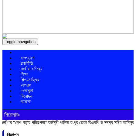
Toggle navigation
বাংলাদেশ
রাজনীতি
অর্থ ও বাণিজ্য
শিক্ষা
শিল্প-সাহিত্য
অপরাধ
খেলাধুলা
বিনোদন
করোনা
শিরোনামঃ
শ গড়ার পরিকল্পনা” কর্মসূচী পালিত
রংপুর জেলা বিএনপি’র সদস্য সচিব আনিসুর রহমান লাকু
বিজ্ঞাপন