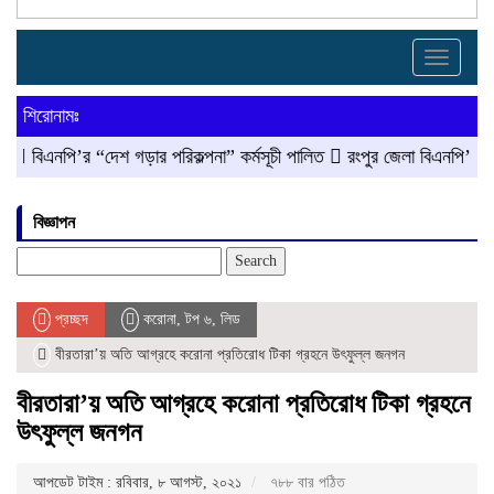
Toggle
navigati
শিরোনামঃ
ি’র “দেশ গড়ার পরিকল্পনা” কর্মসূচী পালিত
রংপুর জেলা বিএনপি’র সদস্য সচিব
বিজ্ঞাপন
Search
for:
প্রচ্ছদ
করোনা
,
টপ ৬
,
লিড
বীরতারা’য় অতি আগ্রহে করোনা প্রতিরোধ টিকা গ্রহনে উৎফুল্ল জনগন
বীরতারা’য় অতি আগ্রহে করোনা প্রতিরোধ টিকা গ্রহনে
উৎফুল্ল জনগন
আপডেট টাইম : রবিবার, ৮ আগস্ট, ২০২১
৭৮৮ বার পঠিত