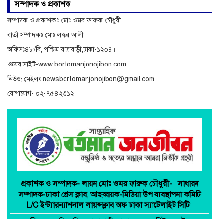
অনিয়ম ও দুর্নীতির অভিযোগে
সম্পাদক ও প্রকাশক
বিরুদ্ধে অনুসন্ধান
সম্পাদক ও প্রকাশকঃ মোঃ ওমর ফারুক চৌধুরী
বার্তা সম্পাদকঃ মোঃ লস্কর আলী
অফিসঃ৪৮/বি, পশ্চিম যাত্রাবাড়ী,ঢাকা-১২০৪।
ওয়েব সাইট-www.bortomanjonojibon.com
নিউজ মেইলঃ newsbortomanjonojibon@gmail.com
যোগাযোগ- ০২-৭৫৪২৩১২
প্রকাশক ও সম্পাদক-
লায়ন মোঃ ওমর ফারুক চৌধুরী-
সাধারন
সম্পাদক-ঢাকা প্রেস ক্লাব,
আহব্বায়ক-মিডিয়া উপ ব্যবস্থাপনা কমিটি
L/C ইন্ট্যারন্যাশনাল লায়ন্সক্লাব অফ ঢাকা স্যাটেলাইট সিটি
।