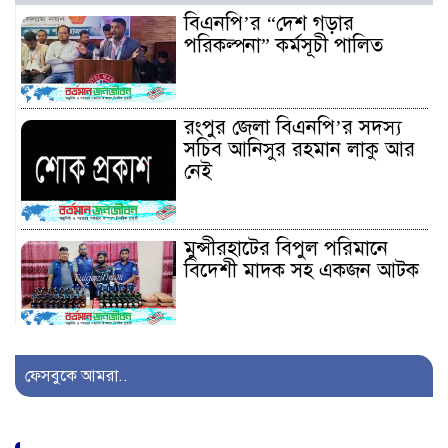
বিএনপি’র “দেশ গড়ার
পরিকল্পনা” কর্মসূচী পালিত
রংপুর জেলা বিএনপি’র সদস্য
সচিব আনিসুর রহমান লাকু আর
নেই
মুন্সীরহাটের বিপুল পরিমানে
বিদেশী মাদক সহ একজন আটক
সাজেকগামী পর্যটকবাহী যানবাহন
দুর্ঘটনায় আহতদের উদ্ধারে
ফেসবুকে আমরা..
সেনাবাহিনী