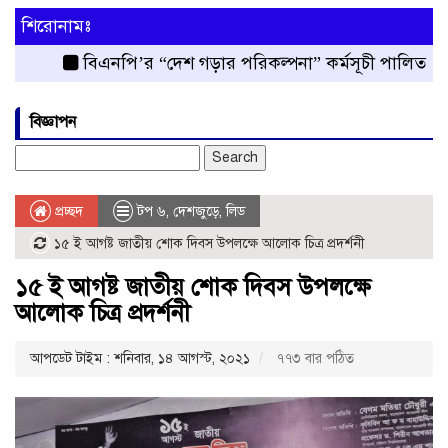
শিরোনামঃ
বিএনপি’র “দেশ গড়ার পরিকল্পনা” কর্মসূচী পালিত
রংপুর
বিজ্ঞাপন
Search
for:
প্রচ্ছদ
টপ ৬
,
দেশজুড়ে
,
লিড
১৫ ই আগষ্ট জাতীয় শোক দিবস উপলক্ষে আলোক চিত্র প্রদর্শনী
১৫ ই আগষ্ট জাতীয় শোক দিবস উপলক্ষে
আলোক চিত্র প্রদর্শনী
আপডেট টাইম : শনিবার, ১৪ আগস্ট, ২০২১
৭৭৩ বার পঠিত