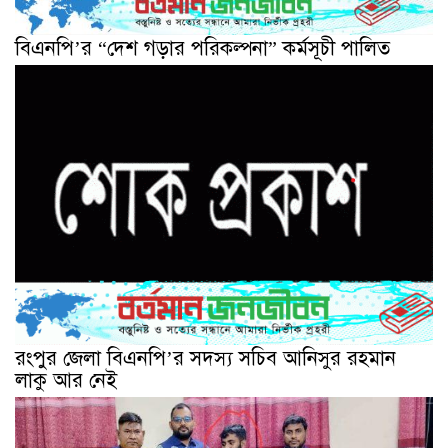
বিএনপি’র “দেশ গড়ার পরিকল্পনা” কর্মসূচী পালিত
রংপুর জেলা বিএনপি’র সদস্য সচিব আনিসুর রহমান
লাকু আর নেই