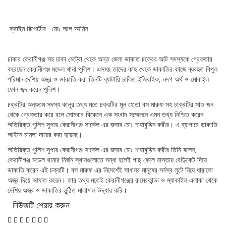
ক্রাইম রিপোর্টার : মোঃ আল আমিন
ঢাকার কেরানীগঞ্জ সহ ঢাকা মেট্রো থেকে অন্ত জেলা ডাকাত চক্রের আট সদস্যকে গ্রেফতার
করেছেন কেরানীগঞ্জ মডেল থানা পুলিশ। এসময় তাদের কাছ থেকে ডাকাতির কাজে ব্যবহুত বিপুল
পরিমান দেশিয় অস্ত্র ও ডাকাতি করা তিনটি ব্যাটারি চালিত ইজিবাইক, নদগ অর্থ ও মোবাইল
ফোন জব্দ করেন পুলিশ।
চক্রটির অন্যতম সদস্য কালুর তথ্য মতে চক্রটির মূল হোতা বস মারুফ সহ চাক্রটির সাত জন
থেকে গ্রেফতার করে বলে সোমবার বিকেলে এক সংবাদ সম্মেলনে এমন তথ্য নিশ্চিত করেন
অতিরিক্ত পুলিশ সুপার কেরানীগঞ্জ সার্কেল এর জনাব মোঃ শাহাবুদ্দিন করীর। এ ব্যাপারে ডাকাতি
আইনে মামলা দায়ের করা হয়েছে।
অতিরিক্ত পুলিশ সুপার কেরানীগঞ্জ সার্কেল এর জনাব মোঃ শাহাবুদ্দিন করীর তিনি বলেন,
কেরানীগঞ্জ মডেল থানার নির্জন স্থানগুলোতে সন্ধা হলেই গাছ ফেলে রাস্তায় বেড়িকেট দিয়ে
ডাকাতি করেন এই চক্রটি। বস মারুফ এর নিদের্শেই সাধানর মানুষের সর্বস্ব লুটে নিয়ে ধারালো
অস্ত্র দিয়ে আঘাত করেন। তার তথ্য মতেই কেরানীগঞ্জের রামেরকান্ডা ও ম্যাকাইল এলাকা থেকে
দেশিয় অস্ত্র ও ডাকাতির লুন্ঠিত মালামাল উদ্ধার করি।
নিউজটি শেয়ার করুন