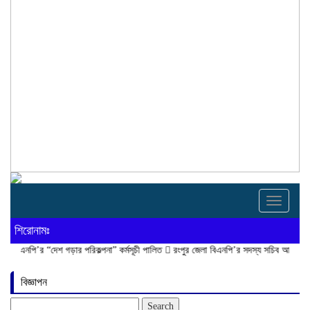
Toggle
navigati
শিরোনামঃ
 “দেশ গড়ার পরিকল্পনা” কর্মসূচী পালিত
রংপুর জেলা বিএনপি’র সদস্য সচিব আনিসুর রহমান লাকু 
বিজ্ঞাপন
Search