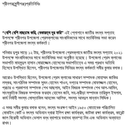
শ্রীনগর(মুন্সীগঞ্জ)প্রতিনিধিঃ
“বেশি বেশি মাছচাষ করি, বেকারত্ব দূর করি”
এই শ্লোগানে জাতীয় মৎস্য সপ্তাহ
উপলক্ষে শ্রীনগর উপজেলা প্রেসক্লাবের সাংবাদিকদের সাথে মতবিনিময় সভা করেন
শ্রীনগর উপজেলা মৎস্য কর্মকর্তা।
শনিবার দুপুর সাড়ে ১২ টায়, শ্রীনগর উপজেলা প্রেসক্লাবে জাতীয় মৎস্য সপ্তাহ ২০২১
উপলক্ষে সাংবাদিকদের সাথে মতবিনিময় সভা অনুষ্ঠিত হয়েছে। উপজেলা প্রেস ক্লাবের
সভাপতি মাহমুদুল হাসান মোয়াজ্জেম হোসেনের সভাপতিত্বে এ সময় প্রধান অতিথি
হিসেবে উপস্থিত ছিলেন, শ্রীনগর উপজেলার সিনিয়র মৎস্য কর্মকর্তা সমীর কুমার বসাক।
আরোও উপস্থিত ছিলেন, উপজেলা প্রেস ক্লাবের সাধারণ সম্পাদক মোহাম্মদ জাকির
লস্কর, সাংগঠনিক সম্পাদক সুমন হোসেন শাওন, দপ্তর সম্পাদক মোফাজ্জল হোসেন,
প্রচার ও প্রকাশনা সম্পাদক শেখ আছলাম, আইন বিষয়ক সম্পাদক শেখ আল-আমিন,
সাংস্কৃতিক বিষয়ক সম্পাদক ফরহাদ হোসেন জনি, সহ-ক্রীড়া সম্পাদক তারিকুল ইসলাম,
কার্য নির্বাহী সদস্য মোস্তাকিম আহমেদ আলিফ, সদস্য আবদুল মান্নান সিদ্দিক।
এ সময় সমীর কুমার বসাক বলেন, মৎস্য সংরক্ষণ আইন ১৯৫০ মোতাবেক পরিচালিত
মোবাইল কোর্ট ও মৎস্য অভিযান দ্বারা ইলিশ রক্ষা কার্যক্রম, জাটকা রক্ষা কার্যক্রম, কারেন্ট
জাল বিরোধী অভিযান ভেসাল বন্ধ ব্যাপারে যথাযথ ব্যবস্হা নিব এবং অভিযান অব্যাহত
রাখব।