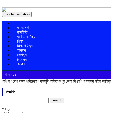
Toggle navigation
বাংলাদেশ
রাজনীতি
অর্থ ও বাণিজ্য
শিক্ষা
শিল্প-সাহিত্য
অপরাধ
খেলাধুলা
বিনোদন
করোনা
শিরোনামঃ
শ গড়ার পরিকল্পনা” কর্মসূচী পালিত
রংপুর জেলা বিএনপি’র সদস্য সচিব আনিসুর রহমান লাকু
বিজ্ঞাপন
Search
for:
প্রচ্ছদ