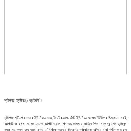
শ্রীনগর (মুন্সীগঞ্জ) প্রতিনিধিঃ
মুন্সিগঞ্জ শ্রীনগর সদরে ইউনিয়নে দয়হাটা টেক্কামার্কেটে ইউনিয়ন আওয়ামীলীগের উদ্যোগে ১৫ই
আগস্ট ও ২০০৪সালের ২১শে আগষ্ট ভয়াল গ্রেনেড হামলায় জাতির পিতা বঙ্গবন্ধু শেখ মুজিবুর
রহমানের কন্যা জননেত্রী শেখ হাসিনাকে হত্যার উদ্দেশ্যে বর্বরোচিত ঘটনায় যারা শহীদ হয়েছেন