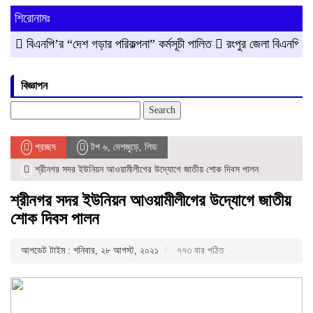
শিরোনামঃ
পি’র “দেশ গড়ার পরিকল্পনা” কর্মসূচী পালিত
রংপুর জেলা বিএনপি’র সদস্য সচ
বিজ্ঞাপন
Search
for:
প্রচ্ছদ
টপ ৬
,
দেশজুড়ে
,
লিড
শ্রীনগর সদর ইউনিয়ন আওয়ামীলীগের উদ্যোগে জাতীয় শোক দিবস পালন
শ্রীনগর সদর ইউনিয়ন আওয়ামীলীগের উদ্যোগে জাতীয়
শোক দিবস পালন
আপডেট টাইম : শনিবার, ২৮ আগস্ট, ২০২১
৭৭৩ বার পঠিত