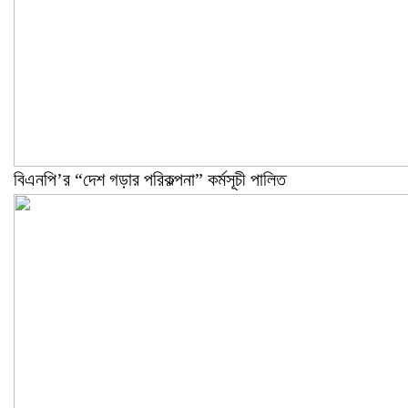
বিএনপি’র “দেশ গড়ার পরিকল্পনা” কর্মসূচী পালিত