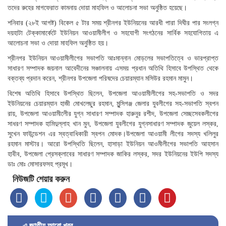
তদের রুহের মাগফেরাত কামনায় দোয়া মাহফিল ও আলোচনা সভা অনুষ্ঠিত হয়েছে।
শনিবার (২৮ই আগষ্ট) বিকেল ৫ টার সময় শ্রীনগর ইউনিয়নের আরধী পারা দিঘীর পার সংলগ্ন
দয়হাটা টেক্কামার্কেটে ইউনিয়ন আওয়ামীলীগ ও সহযোগী সংগঠনের সার্বিক সহযোগিতায় এ
আলোচনা সভা ও দোয়া মাহফিল অনুষ্ঠিত হয়।
শ্রীনগর ইউনিয়ন আওয়ামীলীগের সভাপতি আঃমান্নান মোড়লের সভাপতিত্বে ও ভারপ্রাপ্ত
সাধারণ সম্পাদক জয়নাল আবেদীনের সঞ্চালনায় এসময় প্রধান অতিথি হিসাবে উপস্থিত থেকে
বক্তব্য প্রদান করেন, শ্রীনগর উপজেলা পরিষদের চেয়ারম্যান মসিউর রহমান মামুন।
বিশেষ অতিথি হিসাবে উপস্থিত ছিলেন, উপজেলা আওয়ামীলীগের সহ-সভাপতি ও সদর
ইউনিয়নের চেয়ারম্যান হাজী মোখলেছুর রহমান, মুন্সিগঞ্জ জেলার যুবলীগের সহ-সভাপতি স্বপন
রায়, উপজেলা আওয়ামীলীের যুগ্ন সাধারণ সম্পাদক হারুনুর রশীদ, উপজেলা সেচ্ছসেবকলীগের
সাধরণ সম্পাদক হামিদুল্লাহ খান মুন, উপজেলা যুবলীগের যুগ্নসাধারণ সম্পাদক জুয়েল লস্কর,
সুখেন ফাউন্ডেশন এর স্বত্বাধিকারী স্বপন মোদক।উপজেলা আওয়ামী লীগের সদস্য খলিলুর
রহমান মাস্টার। আরো উপস্থিতি ছিলেন, হাসাড়া ইউনিয়ন আওমীলীগের সভাপতি আহসান
হাবীব, উপজেলা প্রেসক্লাবের সাধারণ সম্পাদক জাকির লস্কর, সদর ইউনিয়নের ইউপি সদস্য
ডাঃ মোঃ মোসারফসহ প্রমূখ।
নিউজটি শেয়ার করুন
এ জাতীয় আরো খবর..