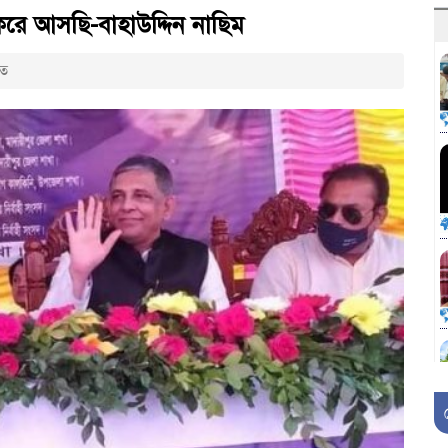
ে করে আসছি-বাহাউদ্দিন নাছিম
িত