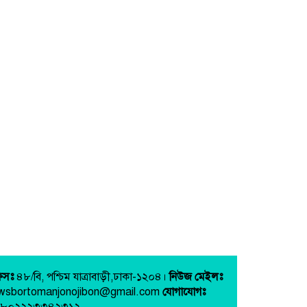
িসঃ
৪৮/বি, পশ্চিম যাত্রাবাড়ী,ঢাকা-১২০৪।
নিউজ মেইলঃ
wsbortomanjonojibon@gmail.com
যোগাযোগঃ