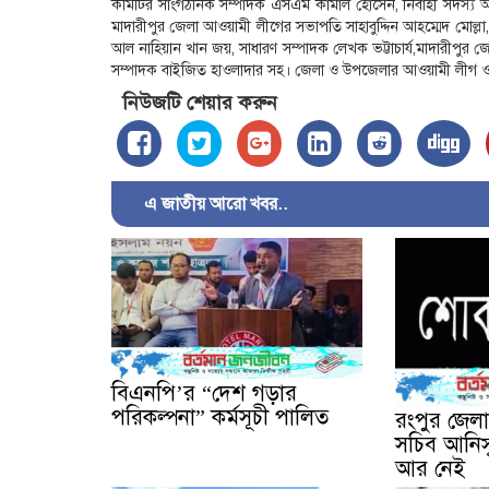
কমিটির সাংগঠনিক সম্পাদক এসএম কামাল হোসেন, নির্বাহী সদস্য আ
মাদারীপুর জেলা আওয়ামী লীগের সভাপতি সাহাবুদ্দিন আহম্মেদ মোল্লা,
আল নাহিয়ান খান জয়, সাধারণ সম্পাদক লেখক ভট্টাচার্য,মাদারীপু
সম্পাদক বাইজিত হাওলাদার সহ। জেলা ও উপজেলার আওয়ামী লীগ ও ত
নিউজটি শেয়ার করুন
এ জাতীয় আরো খবর..
বিএনপি’র “দেশ গড়ার
পরিকল্পনা” কর্মসূচী পালিত
রংপুর জেল
সচিব আনিস
আর নেই