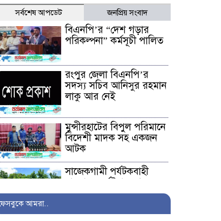
সর্বশেষ আপডেট
জনপ্রিয় সংবাদ
বিএনপি’র “দেশ গড়ার
পরিকল্পনা” কর্মসূচী পালিত
রংপুর জেলা বিএনপি’র
সদস্য সচিব আনিসুর রহমান
লাকু আর নেই
মুন্সীরহাটের বিপুল পরিমানে
বিদেশী মাদক সহ একজন
আটক
সাজেকগামী পর্যটকবাহী
যানবাহন দুর্ঘটনায় আহতদের
উদ্ধারে সেনাবাহিনী
ফেসবুকে আমরা..
অনিয়ম ও দুর্নীতির