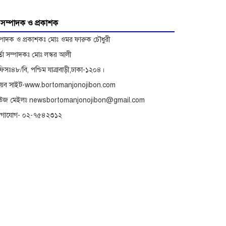
অভিযোগে বিরুদ্ধে অনুসন্ধান
সম্পাদক ও প্রকাশক
্পাদক ও প্রকাশকঃ মোঃ ওমর ফারুক চৌধুরী
র্তা সম্পাদকঃ মোঃ লস্কর আলী
িসঃ৪৮/বি, পশ্চিম যাত্রাবাড়ী,ঢাকা-১২০৪।
েব সাইট-www.bortomanjonojibon.com
িউজ মেইলঃ newsbortomanjonojibon@gmail.com
োগাযোগ- ০২-৭৫৪২৩১২