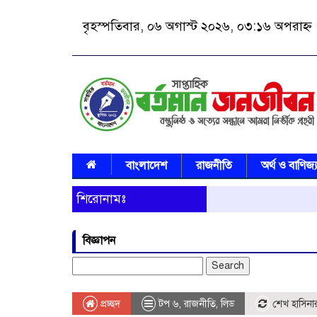
বৃহস্পতিবার, ০৬ অগাস্ট ২০২৬, ০৩:১৬ অপরাহ্ন
বাংলাদেশ
রাজনীতি
অর্থ ও বাণিজ্
শিরোনামঃ
বিজ্ঞাপন
Search
for:
প্রচ্ছদ
টপ ৬
,
রাজনীতি
,
লিড
শেখ হাসিনার 