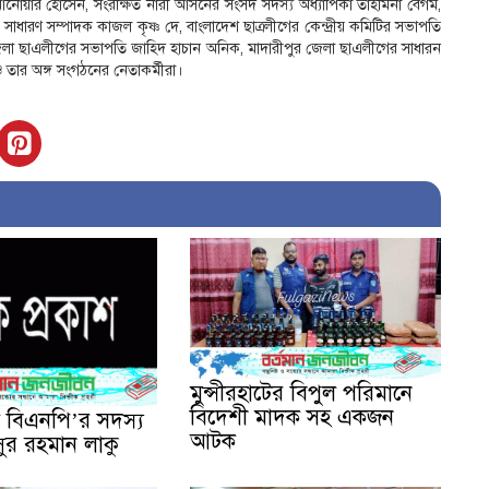
নোয়ার হোসেন, সংরক্ষিত নারী আসনের সংসদ সদস্য অধ্যাপিকা তাহমিনা বেগম,
 সাধারণ সম্পাদক কাজল কৃষ্ণ দে, বাংলাদেশ ছাত্রলীগের কেন্দ্রীয় কমিটির সভাপতি
র জেলা ছাএলীগের সভাপতি জাহিদ হাচান অনিক, মাদারীপুর জেলা ছাএলীগের সাধারন
ার অঙ্গ সংগঠনের নেতাকর্মীরা।
মুন্সীরহাটের বিপুল পরিমানে
বিদেশী মাদক সহ একজন
া বিএনপি’র সদস্য
আটক
ুর রহমান লাকু