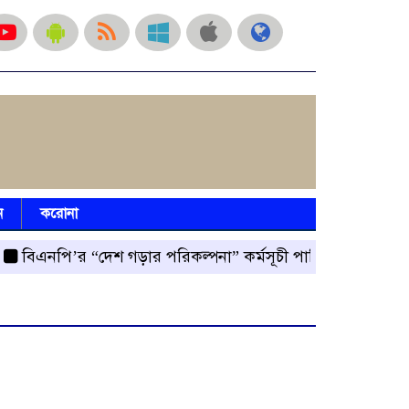
ন
করোনা
পি’র “দেশ গড়ার পরিকল্পনা” কর্মসূচী পালিত
রংপুর জেলা বি