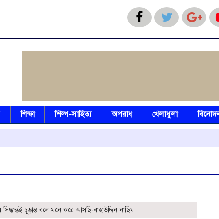
য
শিক্ষা
শিল্প-সাহিত্য
অপরাধ
খেলাধুলা
বিনোদ
বিএন
সিদ্ধান্তই চূড়ান্ত বলে মনে করে আসছি-বাহাউদ্দিন নাছিম