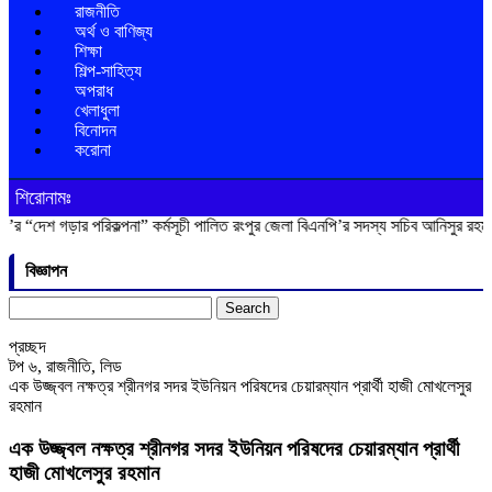
রাজনীতি
অর্থ ও বাণিজ্য
শিক্ষা
শিল্প-সাহিত্য
অপরাধ
খেলাধুলা
বিনোদন
করোনা
শিরোনামঃ
ার পরিকল্পনা” কর্মসূচী পালিত
রংপুর জেলা বিএনপি’র সদস্য সচিব আনিসুর রহমান লাকু আর
বিজ্ঞাপন
Search
for:
প্রচ্ছদ
টপ ৬
,
রাজনীতি
,
লিড
এক উজ্জ্বল নক্ষত্র শ্রীনগর সদর ইউনিয়ন পরিষদের চেয়ারম্যান প্রার্থী হাজী মোখলেসুর
রহমান
এক উজ্জ্বল নক্ষত্র শ্রীনগর সদর ইউনিয়ন পরিষদের চেয়ারম্যান প্রার্থী
হাজী মোখলেসুর রহমান