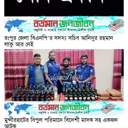
রংপুর জেলা বিএনপি’র সদস্য সচিব আনিসুর রহমান
লাকু আর নেই
মুন্সীরহাটের বিপুল পরিমানে বিদেশী মাদক সহ একজন
আটক