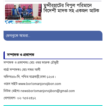
মুন্সীরহাটের বিপুল পরিমানে
বিদেশী মাদক সহ একজন আটক
সাজেকগামী পর্যটকবাহী যানবাহন
দুর্ঘটনায় আহতদের উদ্ধারে
ফেসবুকে আমরা..
সেনাবাহিনী
অনিয়ম ও দুর্নীতির অভিযোগে
সম্পাদক ও প্রকাশক
বিরুদ্ধে অনুসন্ধান
সম্পাদক ও প্রকাশকঃ মোঃ ওমর ফারুক চৌধুরী
বার্তা সম্পাদকঃ মোঃ লস্কর আলী
অফিসঃ৪৮/বি, পশ্চিম যাত্রাবাড়ী,ঢাকা-১২০৪।
ওয়েব সাইট-www.bortomanjonojibon.com
নিউজ মেইলঃ newsbortomanjonojibon@gmail.com
যোগাযোগ- ০২-৭৫৪২৩১২