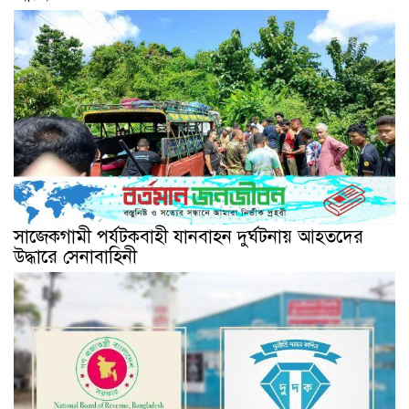
সাজেকগামী পর্যটকবাহী যানবাহন দুর্ঘটনায় আহতদের
উদ্ধারে সেনাবাহিনী