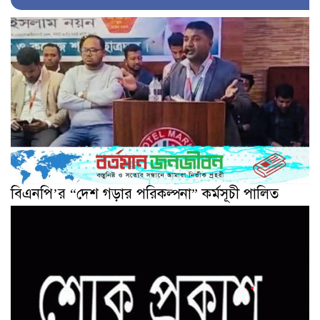
বিএনপি’র “দেশ গড়ার পরিকল্পনা” কর্মসূচী পালিত