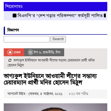
শিরোনামঃ
বিএনপি’র “দেশ গড়ার পরিকল্পনা” কর্মসূচী পালিত
রংপুর
বিজ্ঞাপন
Search
for:
প্রচ্ছদ
টপ ৬
,
রাজনীতি
,
লিড
ভাগ্যকুল ইউনিয়নে আওয়ামী লীগের সম্ভাব্য চেয়ারম্যান প্রার্থী মনির
হোসেন মিঠুল
ভাগ্যকুল ইউনিয়নে আওয়ামী লীগের সম্ভাব্য
চেয়ারম্যান প্রার্থী মনির হোসেন মিঠুল
আপডেট টাইম : সোমবার, ৪ অক্টোবর, ২০২১
৮২২ বার পঠিত