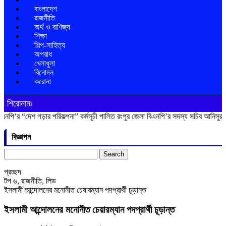
বাংলাদেশ
রাজনীতি
অর্থ ও বাণিজ্য
শিক্ষা
শিল্প-সাহিত্য
অপরাধ
খেলাধুলা
বিনোদন
করোনা
শিরোনামঃ
শ গড়ার পরিকল্পনা” কর্মসূচী পালিত
রংপুর জেলা বিএনপি’র সদস্য সচিব আনিসুর রহমান লাকু
বিজ্ঞাপন
Search
for:
প্রচ্ছদ
টপ ৬
,
রাজনীতি
,
লিড
ইসলামী আন্দোলনের মনোনীত চেয়ারম্যান পদপ্রার্থী চূড়ান্ত
ইসলামী আন্দোলনের মনোনীত চেয়ারম্যান পদপ্রার্থী চূড়ান্ত