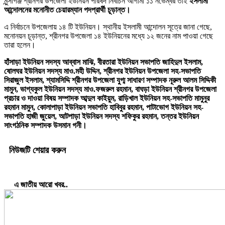
মুন্সীগঞ্জ শ্রীনগর উপজেলা ইউনিয়ন পরিষদ নির্বাচন আগামী ১১ নভেম্বর তাই
ইসলামী
আন্দোলনের মনোনীত চেয়ারম্যান পদপ্রার্থী চূড়ান্ত।
এ নির্বাচনে উপজেলায় ১৪ টি ইউনিয়ন। স্থানীয় ইসলামী আন্দোলন সূত্রে জানা গেছে,
মনোনয়ন চূড়ান্ত, শ্রীনগর উপজেলা ১৪ ইউনিয়নের মধ্যে ১২ জনের নাম পাওয়া গেছে
তারা হলেন।
হাঁসাড়া ইউনিয়ন সদস্য আব্বাস মাঝি, বীরতারা ইউনিয়ন সভাপতি জাহিদুল ইসলাম,
ষোলঘর ইউনিয়ন সদস্য মাও.মহী উদ্দিন, শ্রীনগর ইউনিয়ন উপজেলা সহ-সভাপতি
সিরাজুল ইসলাম, শ্যামসিদ্দি শ্রীনগর উপজেলা যুগ্ম সাধারণ সম্পাদক নূরুল আলম সিদ্দিকী
মামুন, ভাগ্যকুল ইউনিয়ন সদস্য মাও.ফজরুল রহমান, বাঘড়া ইউনিয়ন শ্রীনগর উপজেলা
প্রচার ও দাওয়া বিষয় সম্পাদক আব্দুল কাইয়ুম, রাড়িখাল ইউনিয়ন সহ-সভাপতি মামুনুর
রহমান মামুন, কোলাপাড়া ইউনিয়ন সভাপতি হাবিবুর রহমান, পাটাভোগ ইউনিয়ন সহ-
সভাপতি হাজী জুয়েল, আটপাড়া ইউনিয়ন সদস্য শফিকুর রহমান, তন্তর ইউনিয়ন
সাংগঠনিক সম্পাদক উসমান গনী।
নিউজটি শেয়ার করুন
এ জাতীয় আরো খবর..