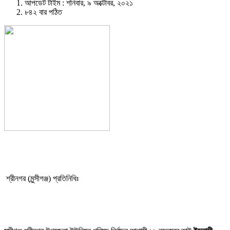
আপডেট টাইম : শনিবার, ৯ অক্টোবর, ২০২১
৮৪২ বার পঠিত
শ্রীনগর (মুন্সীগঞ্জ) প্রতিনিধিঃ