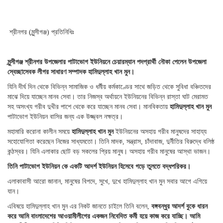
শ্রীনগর (মুন্সীগঞ্জ) প্রতিনিধিঃ
মুন্সীগঞ্জ শ্রীনগর উপজেলার পাটাভোগ ইউনিয়নে চেয়ারম্যান পদপ্রার্থী নৌকা পেলেন উপজেলা
স্বেচ্ছাসেবক লীগর সাধারণ সম্পাদক হামিদুল্লাহ খান মুন।
যিনি দীর্ঘ দিন থেকে বিভিন্ন সামাজিক ও ধর্মীয় কর্মকাণ্ডের সাথে জড়িত থেকে সুবিধা বঞ্চিতদের
মাঝে দিয়ে যাচ্ছেন মানব সেবা। তার নিজস্ব অর্থায়নে ইউনিয়নের বিভিন্ন রাস্তা ঘাট মেরামত
সহ অসংখ্য গরীব দুখীর পাশে থেকে করে যাচ্ছেন মানব সেবা। মানবিকতায়
হামিদুল্লাহ খান মুন
পাটাভোগ ইউনিয়ন বাসির জন্য এক উজ্জ্বল নক্ষত্র।
মহামারি করোনা কালীন সময়ে
হামিদুল্লাহ খান মুন
ইউনিয়নের অসহায় গরীব মানুষদের সাহায্য
সহোযোগিতা করেছেন নিজের সাধ্যমতো। তিনি মাদক, সন্ত্রাস, চাঁদাবাজ, দুর্নীতির বিরুদ্ধে বলিষ্ঠ
কন্ঠস্বর। যিনি এলাকার ছোট বড় সকলের প্রিয় মানুষ। অসহায় গরীব মানুষের আস্থা ভাজন।
তিনি পাটাভোগ ইউনিয়ন কে একটি আদর্শ ইউনিয়ন হিসেবে গড়ে তুলতে বদ্ধপরিকর।
এলাকাবাসী আরো জানান, মানুষের বিপদে, সুখে, দুখে হামিদুল্লাহ খান মুন সবার আগে এগিয়ে
যান।
এবিষয়ে হামিদুল্লাহ খান মুন এর নিকট জানতে চাইলে তিনি বলেন,
বঙ্গবন্ধুর আদর্শ বুকে ধারন
করে আমি বাংলাদেশের আওয়ামীলীগের একজন নিবেদিত কর্মী হয়ে কাজ করে যাচ্ছি। আমি