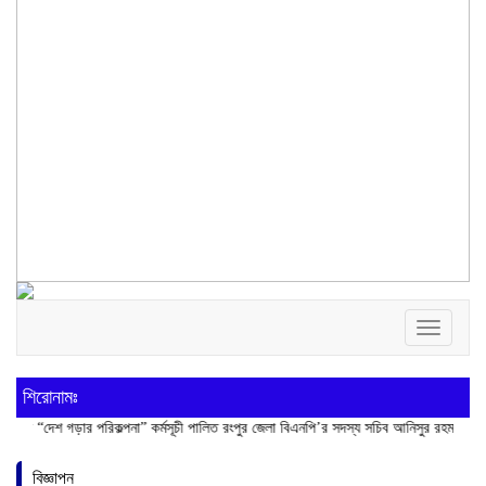
Toggle
navigatio
শিরোনামঃ
ড়ার পরিকল্পনা” কর্মসূচী পালিত
রংপুর জেলা বিএনপি’র সদস্য সচিব আনিসুর রহমান লাকু আর নেই
মু
বিজ্ঞাপন