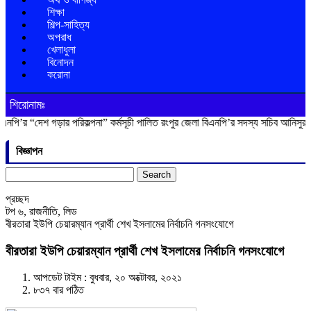
শিক্ষা
শিল্প-সাহিত্য
অপরাধ
খেলাধুলা
বিনোদন
করোনা
শিরোনামঃ
শ গড়ার পরিকল্পনা” কর্মসূচী পালিত
রংপুর জেলা বিএনপি’র সদস্য সচিব আনিসুর রহমান লাকু
বিজ্ঞাপন
Search
for:
প্রচ্ছদ
টপ ৬
,
রাজনীতি
,
লিড
বীরতারা ইউপি চেয়ারম্যান প্রার্থী শেখ ইসলামের নির্বাচনি গনসংযোগে
বীরতারা ইউপি চেয়ারম্যান প্রার্থী শেখ ইসলামের নির্বাচনি গনসংযোগে
আপডেট টাইম : বুধবার, ২০ অক্টোবর, ২০২১
৮৩৭ বার পঠিত