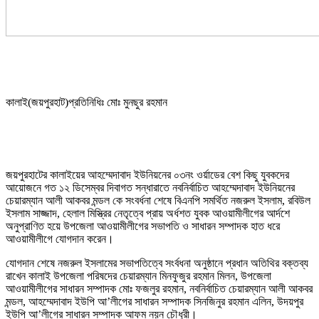
কালাই(জয়পুরহাট)প্রতিনিধিঃ মোঃ মুনছুর রহমান
জয়পুরহাটের কালাইয়ের আহম্মেদাবাদ ইউনিয়নের ০৩নং ওর্য়াডের বেশ কিছু যুবকদের
আয়োজনে গত ১২ ডিসেম্বর দিবাগত সন্ধারাতে নবনির্বাচিত আহম্মেদাবাদ ইউনিয়নের
চেয়ারম্যান আলী আকবর মন্ডল কে সংবর্ধনা শেষে বিএনপি সমর্থিত নজরুল ইসলাম, রবিউল
ইসলাম সাজ্জাদ, হেলাল মিস্ত্রির নেতৃত্বে প্রায় অর্ধশত যুবক আওয়ামীলীগের আর্দশে
অনুপ্রাণিত হয়ে উপজেলা আওয়ামীলীগের সভাপতি ও সাধারন সম্পাদক হাত ধরে
আওয়ামীলীগে যোগদান করেন।
যোগদান শেষে নজরুল ইসলামের সভাপতিত্বে সংর্বধনা অনুষ্ঠানে প্রধান অতিথির বক্তব্য
রাখেন কালাই উপজেলা পরিষদের চেয়ারম্যান মিনফুজুর রহমান মিলন, উপজেলা
আওয়ামীলীগের সাধারন সম্পাদক মোঃ ফজলুর রহমান, নবনির্বাচিত চেয়ারম্যান আলী আকবর
মন্ডল, আহম্মেদাবাদ ইউপি আ’লীগের সাধারন সম্পাদক সিনজিনুর রহমান এলিন, উদয়পুর
ইউপি আ’লীগের সাধারন সম্পাদক আফম নয়ন চৌধুরী।