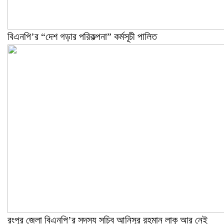
বিএনপি’র “দেশ গড়ার পরিকল্পনা” কর্মসূচী পালিত
রংপুর জেলা বিএনপি’র সদস্য সচিব আনিসুর রহমান লাকু আর নেই