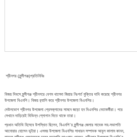
শ্রীনগর (মুন্সীগঞ্জ)প্রতিনিধিঃ
বিজয় দিবসে মুন্সীগঞ্জ শ্রীনগরে বেগম খালেদা জিয়ার নিঃশর্ত মুক্তির দাবি করেছে শ্রীনগর
উপজেলা বিএনপি। বিজয় র‌্যালি করে শ্রীনগর উপজেলা বিএনপির।
দেউলভোগ শ্রীনগর উপজেলা প্রেসক্লাবের সামনে জড়ো হন বিএনপির নেতাকর্মীরা। পরে
সেখানে দাড়িয়েই বিভিন্ন শ্লোগান দিতে থাকে তারা।
প্রধান অতিথি হিসেবে উপস্থিত ছিলেন, বিএনপি’র মুন্সীগঞ্জ জেলার সাবেক সহ-সভাপতি
আনোয়ার হোসেন ভূইয়া। এসময় উপজেলা বিএনপির সাধারন সম্পাদক আবুল কালাম কানন,