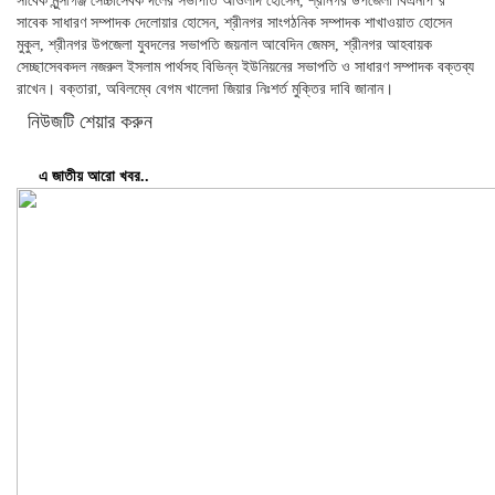
সাবেক মুন্সীগঞ্জ সেচ্চাসেবক দলের সভাপতি আওলাদ হোসেন, শ্রীনগর উপজেলা বিএনপি’র
সাবেক সাধারণ সম্পাদক দেলোয়ার হোসেন, শ্রীনগর সাংগঠনিক সম্পাদক শাখাওয়াত হোসেন
মুকুল, শ্রীনগর উপজেলা যুবদলের সভাপতি জয়নাল আবেদিন জেমস, শ্রীনগর আহবায়ক
সেচ্ছাসেবকদল নজরুল ইসলাম পার্থসহ বিভিন্ন ইউনিয়নের সভাপতি ও সাধারণ সম্পাদক বক্তব্য
রাখেন। বক্তারা, অবিলম্বে বেগম খালেদা জিয়ার নিঃশর্ত মুক্তির দাবি জানান।
নিউজটি শেয়ার করুন
এ জাতীয় আরো খবর..