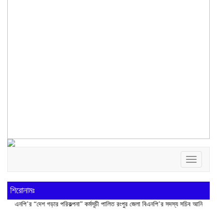
Toggle
navigatio
শিরোনামঃ
পি’র “দেশ গড়ার পরিকল্পনা” কর্মসূচী পালিত
রংপুর জেলা বিএনপি’র সদস্য সচিব আনিসুর রহমান লাকু