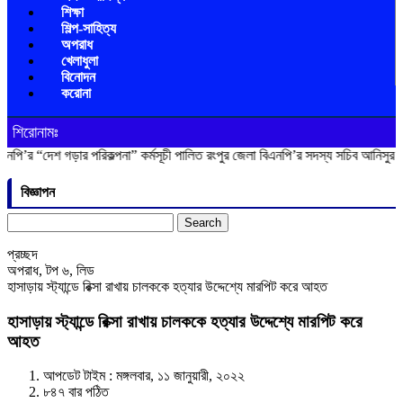
শিক্ষা
শিল্প-সাহিত্য
অপরাধ
খেলাধুলা
বিনোদন
করোনা
শিরোনামঃ
 গড়ার পরিকল্পনা” কর্মসূচী পালিত
রংপুর জেলা বিএনপি’র সদস্য সচিব আনিসুর রহমান লাকু
বিজ্ঞাপন
Search
for:
প্রচ্ছদ
অপরাধ
,
টপ ৬
,
লিড
হাসাড়ায় স্ট্যান্ডে রিক্সা রাখায় চালককে হত্যার উদ্দেশ্যে মারপিট করে আহত
হাসাড়ায় স্ট্যান্ডে রিক্সা রাখায় চালককে হত্যার উদ্দেশ্যে মারপিট করে
আহত
আপডেট টাইম : মঙ্গলবার, ১১ জানুয়ারী, ২০২২
৮৪৭ বার পঠিত