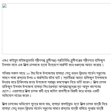
এমএ কাইয়ুম মাইজভান্ডারি শ্রীনগর( মুন্সীগঞ্জ) প্রতিনিধিঃ মুন্সীগঞ্জের শ্রীনগরে হাফিজুল
ইসলাম নামে এক রিক্সা চালককে হত্যা উদ্দ্যেশে মারপিট করে গুরুত্বর আহত করেছে।
শনিবার সকাল সাড়ে ১০ টার দিকে উপজেলার হাসাড়া সেতু বন্ধন কিন্ডার গার্ডেন স্কুলের
সামনে পাকা রাস্তার উপর এ মারপিটের ঘটনা ঘটে। স্থানীয়রা আহত হাফিজুল ইসলামকে
উদ্ধার করে চিকিৎসার জন্য উপজেলা স্বাস্থ্য কমপ্লেক্সে নিয়ে ভর্তি করেন। রিক্সা চালক
হাফিজুল ইসলাম উপজেলা হাসাড়া সিংহেরপাড়া আশ্রয়কেন্দ্রের মৃত আবুল কাশেমের
ছেলে। এব্যাপারে রিক্সা চালক বাদী হয়ে জলিল খালাশীকে বিবাদী করে থানায় একটি
অভিযোগ দায়ের করেন।
রিক্সা চালকের অভিযোগ সুত্রে জানা যায়, হাসাড়া বাসস্ট্যান্ড হতে রিক্সা চালক যাত্রী নিয়ে
হাসাড়া সেতু বন্ধন কিন্ডার গার্ডেন স্কুলের সামনে রাস্তায় যাত্রী নামিয়ে পুনরায় যাত্রী