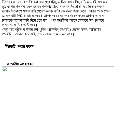
উঠানোর জন্য ডাকাডাকি করা অবস্থায় স্ট্যান্ডে রিক্সা রাখায় পিছন দিকে একই এলাকার
মৃত হাশেম খালশীর ছেলে জলিল খালাশীর হাতে থাকা কাঠের ডাসা দিয়ে রিক্সা চালককে
হত্যার উদ্দ্যেশে মাথায় বারি মেরে গুরুত্বর ফাটা রক্তাক্ত জখম করে। চালক পড়ে গেলে
এলোপাথারী পিটিয়ে আহত করে। ডাকচিৎকারে আশপাশের লোকজন এগিয়ে আসলে
চালককে হত্যার হুমকি দিয়ে চলে যায়। পরে স্থানীয়রা আহত চালককে উদ্ধার করে
হাসপাতালে নিয়ে ভর্তি করে।
এব্যাপারে শ্রীনগর থানার উপ-পুলিশ পরিদর্শক(এস/আই) মেরাজ বলেন, অভিযোগ
পেয়েছি। তদন্ত করে আইনগত ব্যবস্থা গ্রহন করা হবে।
নিউজটি শেয়ার করুন
এ জাতীয় আরো খবর..