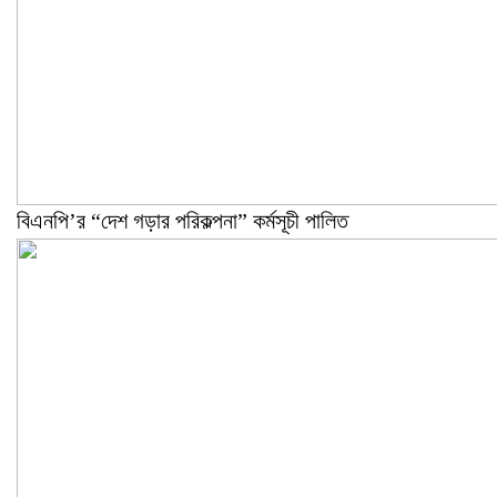
বিএনপি’র “দেশ গড়ার পরিকল্পনা” কর্মসূচী পালিত