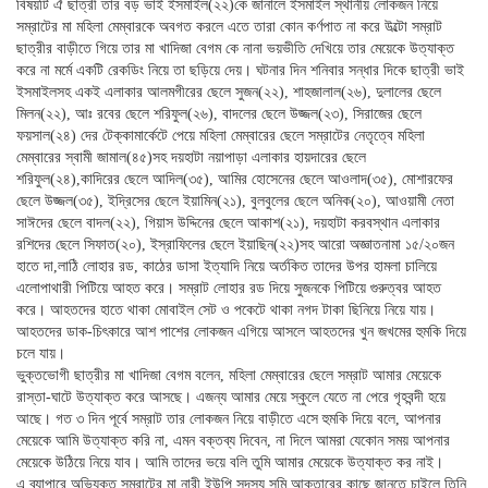
বিষয়টি ঐ ছাত্রী তার বড় ভাই ইসমাইল(২২)কে জানালে ইসমাইল স্থানীয় লোকজন নিয়ে
সম্রাটের মা মহিলা মেম্বারকে অবগত করলে এতে তারা কোন কর্ণপাত না করে উল্টো সম্রাট
ছাত্রীর বাড়ীতে গিয়ে তার মা খাদিজা বেগম কে নানা ভয়ভীতি দেখিয়ে তার মেয়েকে উত্যাক্ত
করে না মর্মে একটি রেকডিং নিয়ে তা ছড়িয়ে দেয়। ঘটনার দিন শনিবার সন্ধার দিকে ছাত্রী ভাই
ইসমাইলসহ একই এলাকার আলমগীরের ছেলে সুজন(২২), শাহজালাল(২৬), দুলালের ছেলে
মিলন(২২), আঃ রবের ছেলে শরিফুল(২৬), বাদলের ছেলে উজ্জল(২৩), সিরাজের ছেলে
ফয়সাল(২৪) দের টেক্কামার্কেটে পেয়ে মহিলা মেম্বারের ছেলে সম্রাটের নেতৃত্বে মহিলা
মেম্বারের স্বামী জামাল(৪৫)সহ দয়হাটা নয়াপাড়া এলাকার হায়দারের ছেলে
শরিফুল(২৪),কাদিরের ছেলে আদিল(৩৫), আমির হোসেনের ছেলে আওলাদ(৩৫), মোশারফের
ছেলে উজ্জল(৩৫), ইদ্রিসের ছেলে ইয়ামিন(২১), বুলবুলের ছেলে অনিক(২০), আওয়ামী নেতা
সাঈদের ছেলে বাদল(২২), গিয়াস উদ্দিনের ছেলে আকাশ(২১), দয়হাটা করবস্থান এলাকার
রশিদের ছেলে সিফাত(২০), ইস্রাফিলের ছেলে ইয়াছিন(২২)সহ আরো অজ্ঞাতনামা ১৫/২০জন
হাতে দা,লাঠি লোহার রড, কাঠের ডাসা ইত্যাদি নিয়ে অর্তকিত তাদের উপর হামলা চালিয়ে
এলোপাথারী পিটিয়ে আহত করে। সম্রাট লোহার রড দিয়ে সুজনকে পিটিয়ে গুরুত্বর আহত
করে। আহতদের হাতে থাকা মোবাইল সেট ও পকেটে থাকা নগদ টাকা ছিনিয়ে নিয়ে যায়।
আহতদের ডাক-চিৎকারে আশ পাশের লোকজন এগিয়ে আসলে আহতদের খুন জখমের হুমকি দিয়ে
চলে যায়।
ভুক্তভোগী ছাত্রীর মা খাদিজা বেগম বলেন, মহিলা মেম্বারের ছেলে সম্রাট আমার মেয়েকে
রাস্তা-ঘাটে উত্যাক্ত করে আসছে। এজন্য আমার মেয়ে স্কুলে যেতে না পেরে গৃহবন্দী হয়ে
আছে। গত ৩ দিন পূর্বে সম্রাট তার লোকজন নিয়ে বাড়ীতে এসে হুমকি দিয়ে বলে, আপনার
মেয়েকে আমি উত্যাক্ত করি না, এমন বক্তব্য দিবেন, না দিলে আমরা যেকোন সময় আপনার
মেয়েকে উঠিয়ে নিয়ে যাব। আমি তাদের ভয়ে বলি তুমি আমার মেয়েকে উত্যাক্ত কর নাই।
এ ব্যাপারে অভিযুক্ত সম্রাটের মা নারী ইউপি সদস্য সুমি আক্তারের কাছে জানতে চাইলে তিনি