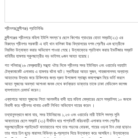
শ্রীনগর(মুন্সীগঞ্জ) প্রতিনিধিঃ
মুন্সীগঞ্জের শ্রীনগরে মহিলা ইউপি সদস্য‘র ছেলে কিশোর গ্যাংয়ের হোতা সম্রাট(২১) এর
বিরুদ্ধে শ্রীনগর সরকারী এ হাই খান বালিকা উচ্চ বিদ্যালয়ের দশম শ্রেণীর এক ছাত্রীকে
নিয়মিত উত্যাক্ত করার অভিযোগ পাওয়া গেছে। উত্যাক্তের প্রতিবাদ করায় ইভটিজার সম্রাট
বাহিনীর হামলায় স্কুলছাত্রীর বড় ভাইসহ ৬জন আহত হয়েছে।
গত শনিবার(২৬ ফেব্রুয়ারী) সন্ধ্যা ৭টার দিকে শ্রীনগর সদর ইউনিয়ন ৩নং ওয়ার্ডের দয়হাটা
টেক্কামার্কেট এলাকায় এ হামলার ঘটনা ঘটে। স্থানীয়রা আহত সুজন, শাহজালালসহ অন্যান্য
আহতদের উদ্ধার করে চিকিৎসার জন্য দ্রুত উপজেলা স্বাস্থ্য কমপ্লেক্সে নিয়ে ভর্তি করলে
আহত সুজনের অবস্থা আশংকা জনক দেখে কর্তব্যরত ডাক্তার তাকে ঢাকা মেডিকেল কলেজ
হাসপাতালে রেফার্ড করেন।
এব্যাপারে আহত সুজনের পিতা আলমগীর বাদী হয়ে মহিলা মেম্বারের ছেলে সম্রাটসহ ১০ জনকে
বিবাদী করে শ্রীনগর থানায় একটি লিখিত অভিযোগ দায়ের করেন ।
তথ্যানুসন্ধানে জানা যায়, সদর ইউনিয়নের ১,২ও ৩নং ওয়ার্ডের নারী ইউপি সদস্য সুমি
আক্তারের ছেলে সম্রাট (২১) দীর্ঘদিন ধরে পার্শ্ববর্তী মরিচবাড়ী এলাকার দশম শ্রেণীর
স্কুলছাত্রীকে প্রাইভেটে যাতায়াতের পথে তার পড়নের বোরকা, গায়ের ওড়না টান দেয়া ছাড়াও
তার গায়ে ঢিল ছুড়ে মারাসহ বিভিন্ন কু-প্রস্তাব দিয়ে উত্যাক্ত করে আসছিল। উত্যাক্তের