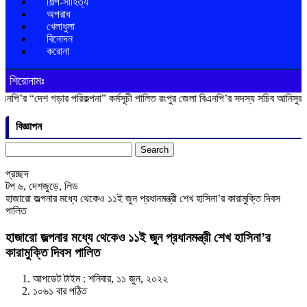
শিল্প-সাহিত্য
অপরাধ
খেলাধুলা
বিনোদন
করোনা
শিরোনামঃ
শ গড়ার পরিকল্পনা” কর্মসূচী পালিত
রংপুর জেলা বিএনপি’র সদস্য সচিব আনিসুর রহমান লাকু
বিজ্ঞাপন
Search
for:
প্রচ্ছদ
টপ ৬
,
দেশজুড়ে
,
লিড
হাজারো জল্পনার মধ্যে থেকেও ১১ই জুন প্রধানমন্ত্রী শেখ হাসিনা’র কারামুক্তি দিবস
পালিত
হাজারো জল্পনার মধ্যে থেকেও ১১ই জুন প্রধানমন্ত্রী শেখ হাসিনা’র
কারামুক্তি দিবস পালিত
আপডেট টাইম : শনিবার, ১১ জুন, ২০২২
১০৬১ বার পঠিত