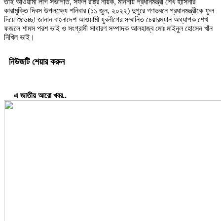
তাই আওয়ামী লীগ সভাপতি, সফল রাষ্ট্র নায়ক, মাননীয় প্রধানমন্ত্রী শেখ হাসিনার
কারামুক্তি দিবস উপলক্ষ্যে শনিবার (১১ জুন, ২০২২) দুপুরে গণভবনে প্রধানমন্ত্রীকে ফুল
দিয়ে শুভেচ্ছা জানান বাংলাদেশ আওয়ামী যুবলীগের সম্মানিত চেয়ারম্যান অধ্যাপক শেখ
ফজলে শামস পরশ ভাই ও সংগ্রামী সাধারণ সম্পাদক আলহাজ্ব মোঃ মাইনুল হোসেন খাঁন
নিখিল ভাই।
নিউজটি শেয়ার করুন
এ জাতীয় আরো খবর..