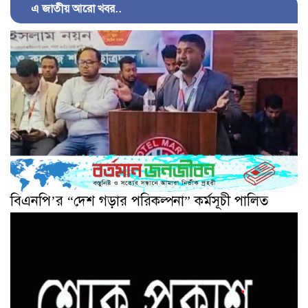
এ জাতীয় আরো খবর..
বিএনপি’র “দেশ গড়ার পরিকল্পনা” কর্মসূচী পালিত