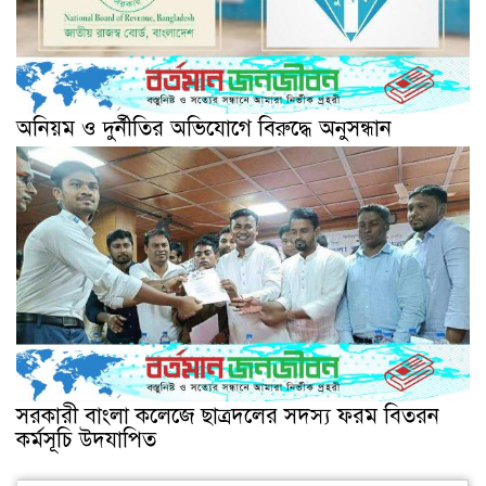
অনিয়ম ও দুর্নীতির অভিযোগে বিরুদ্ধে অনুসন্ধান
সরকারী বাংলা কলেজে ছাত্রদলের সদস্য ফরম বিতরন
কর্মসূচি উদযাপিত