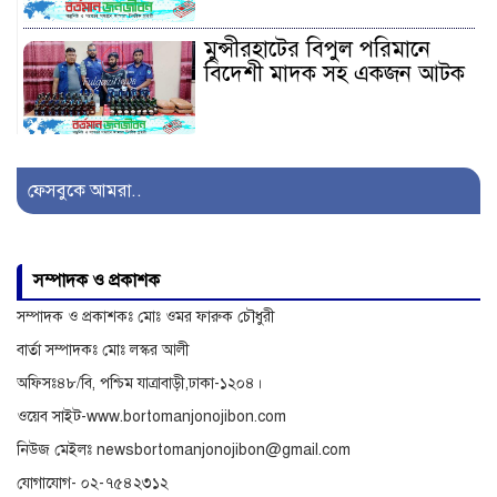
মুন্সীরহাটের বিপুল পরিমানে
বিদেশী মাদক সহ একজন আটক
সাজেকগামী পর্যটকবাহী যানবাহন
দুর্ঘটনায় আহতদের উদ্ধারে
ফেসবুকে আমরা..
সেনাবাহিনী
অনিয়ম ও দুর্নীতির অভিযোগে
সম্পাদক ও প্রকাশক
বিরুদ্ধে অনুসন্ধান
সম্পাদক ও প্রকাশকঃ মোঃ ওমর ফারুক চৌধুরী
বার্তা সম্পাদকঃ মোঃ লস্কর আলী
অফিসঃ৪৮/বি, পশ্চিম যাত্রাবাড়ী,ঢাকা-১২০৪।
ওয়েব সাইট-www.bortomanjonojibon.com
নিউজ মেইলঃ newsbortomanjonojibon@gmail.com
যোগাযোগ- ০২-৭৫৪২৩১২