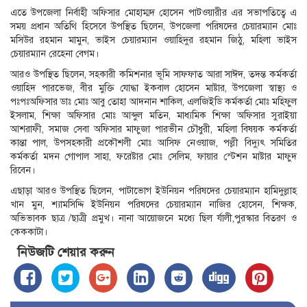
এতে উপজেলা নির্বাহী অফিসার মোহাম্মদ হোসেন পাটওয়ারীর এর সভাপতিত্বে এ
সময় প্রধান অতিথি হিসেবে উপস্থিত ছিলেন, উপজেলা পরিষদের চেয়ারম্যান মোঃ
মসিউর রহমান মামুন, ভাইস চেয়ারম্যান ওয়াহিদুর রহমান জিঠু, মহিলা ভাইস
চেয়ারম্যান রেহেনা বেগম।
আরও উপস্থিত ছিলেন, সহকারী কমিশনার ভূমি সাফফাত আরা সাঈদ, তদন্ত কর্মকর্তা
ওয়াহিদ পারভেজ, বীর মুক্তি যোদ্ধা ইকবাল হোসেন মাষ্টার, উপজেলা স্বাস্থ্য ও
পঃপঃঅফিসার ডাঃ মোঃ আবু তোহা আদনান শাকিল, এলজিইডি কর্মকর্তা মোঃ মহিফুল
ইসলাম, শিক্ষা অফিসার মোঃ আব্দুল মতিন, মাধ্যমিক শিক্ষা অফিসার সুরাইয়া
আশরাফী, সমাজ সেবা অফিসার মাফুজা পারভীন চৌধুরী, মহিলা বিষয়ক কর্মকর্তা
কান্তা পাল, উপসহকারী প্রকৌশলী মোঃ আসিফ নেওয়াজ, পল্লী বিদ্যুৎ সমিতির
কর্মকর্তা মদন গোপাল সাহা, ফরেষ্টার মোঃ সেলিম, ফায়ার স্টেশন মাষ্টার মাফুদ
রিবেন।
এছাড়া আরও উপস্থিত ছিলেন, পাটাভোগ ইউনিয়ন পরিষদের চেয়ারম্যান হামিদুল্লাহ
খান মুন, শ্যামসিদ্দি ইউনিয়ন পরিষদের চেয়ারম্যান নাজির হোসেন, শিক্ষক,
অভিভাবক ছাত্র /ছাত্রী প্রমুখ। নানা আয়োজনে মধ্যে ছিল র্যালী,পুরস্কার বিতরণ ও
কেককাটা।
নিউজটি শেয়ার করুন