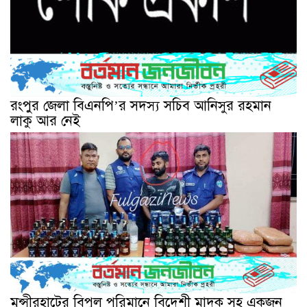
রংপুর জেলা বিএনপি’র সদস্য সচিব আনিসুর রহমান
লাকু আর নেই
মুন্সীরহাটের বিপুল পরিমানে বিদেশী মাদক সহ একজন