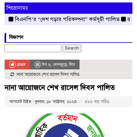
শিরোনামঃ
বিএনপি’র “দেশ গড়ার পরিকল্পনা” কর্মসূচী পালিত
রংপুর জেল
বিজ্ঞাপন
Search
for:
প্রচ্ছদ
টপ ৬
,
দেশজুড়ে
,
লিড
নানা আয়োজনে শেখ রাসেল দিবস পালিত
নানা আয়োজনে শেখ রাসেল দিবস পালিত
আপডেট টাইম : বুধবার, ১৮ অক্টোবর, ২০২৩
৪৯৪ বার পঠিত