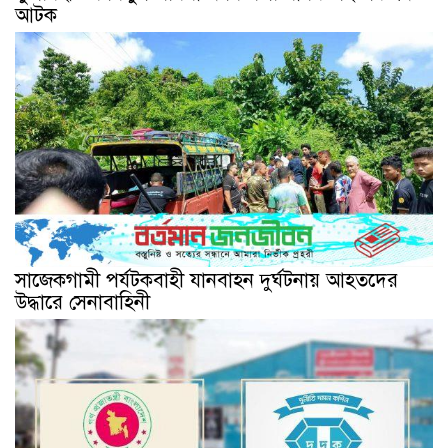
আটক
সাজেকগামী পর্যটকবাহী যানবাহন দুর্ঘটনায় আহতদের
উদ্ধারে সেনাবাহিনী