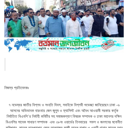
নিজস্ব প্রতিবেদকঃ
৭ নভেম্বর জাতীয় বিপ্লব ও সংহতি দিবস, সবাইকে বিপ্লবী শুভেচ্ছা জানিয়েছেন ঢাকা -৬
আসনের অভিভাবক বারংবার জেল জুলুম ও ফ্যাসিস্ট এবং অবৈধ আওয়ামী সরকার কর্তৃক
নির্যাতিত বিএনপি’র নির্বাহী কমিটির সহ সমাজকল্যাণ বিষয়ক সম্পাদক ও ঢাকা মহানগর দক্ষিন
বিএনপির সাবেক সাধারণ সম্পাদক এবং ৩৮নং ওয়ার্ডের তিনবারের সফল ও জনগনের মনোনীত
কমিশনার সাবেক ভারপ্রাপ্ত মেয়র আলহাজ্ব কাজী আবুল বাশার ও ওয়ারী থানার সাবেক যুগ্ন