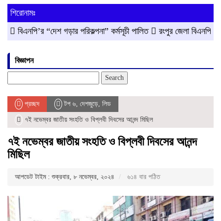
শিরোনামঃ
এনপি’র “দেশ গড়ার পরিকল্পনা” কর্মসূচী পালিত
রংপুর জেলা বিএনপি’র সদস্য স
বিজ্ঞাপন
Search
for:
প্রচ্ছদ
টপ ৬
,
দেশজুড়ে
,
লিড
৭ই নভেম্বর জাতীয় সংহতি ও বিপ্লবী দিবসের আনন্দ মিছিল
৭ই নভেম্বর জাতীয় সংহতি ও বিপ্লবী দিবসের আনন্দ
মিছিল
আপডেট টাইম : শুক্রবার, ৮ নভেম্বর, ২০২৪
৬১৪ বার পঠিত