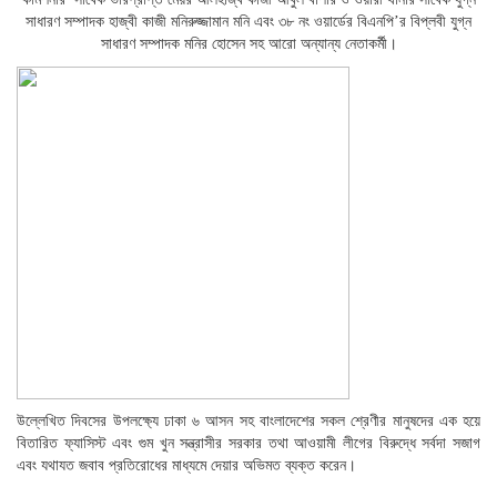
সাধারণ সম্পাদক হাজ্বী কাজী মনিরুজ্জামান মনি এবং ৩৮ নং ওয়ার্ডের বিএনপি’র বিপ্লবী যুগ্ন
সাধারণ সম্পাদক মনির হোসেন সহ আরো অন্যান্য নেতাকর্মী।
উল্লেখিত দিবসের উপলক্ষ্যে ঢাকা ৬ আসন সহ বাংলাদেশের সকল শ্রেণীর মানুষদের এক হয়ে
বিতারিত ফ্যাসিস্ট এবং গুম খুন সন্ত্রাসীর সরকার তথা আওয়ামী লীগের বিরুদ্ধে সর্বদা সজাগ
এবং যথাযত জবাব প্রতিরোধের মাধ্যমে দেয়ার অভিমত ব্যক্ত করেন।