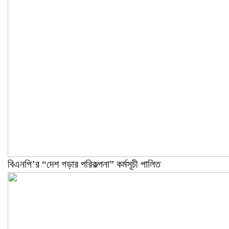
বিএনপি’র “দেশ গড়ার পরিকল্পনা” কর্মসূচী পালিত