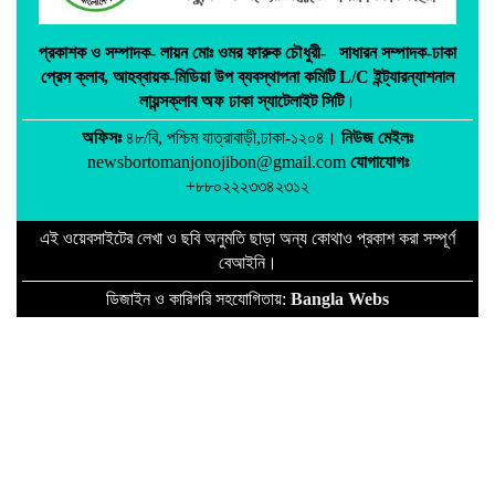
প্রকাশক ও সম্পাদক-
লায়ন মোঃ ওমর ফারুক চৌধুরী-
সাধারন সম্পাদক-ঢাকা
প্রেস ক্লাব,
আহব্বায়ক-মিডিয়া উপ ব্যবস্থাপনা কমিটি L/C ইন্ট্যারন্যাশনাল
লায়ন্সক্লাব অফ ঢাকা স্যাটেলাইট সিটি
।
অফিসঃ
৪৮/বি, পশ্চিম যাত্রাবাড়ী,ঢাকা-১২০৪।
নিউজ মেইলঃ
newsbortomanjonojibon@gmail.com
যোগাযোগঃ
+৮৮০২২২৩৩৪২৩১২
এই ওয়েবসাইটের লেখা ও ছবি অনুমতি ছাড়া অন্য কোথাও প্রকাশ করা সম্পূর্ণ
বেআইনি।
ডিজাইন ও কারিগরি সহযোগিতায়:
Bangla Webs