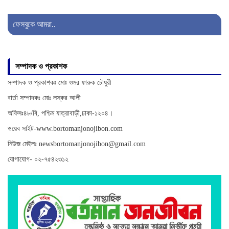
সহ একজন আটক
ফেসবুকে আমরা..
সাজেকগামী পর্যটকবাহী যানবাহন
সম্পাদক ও প্রকাশক
দুর্ঘটনায় আহতদের উদ্ধারে সেনাবাহিনী
সম্পাদক ও প্রকাশকঃ মোঃ ওমর ফারুক চৌধুরী
বার্তা সম্পাদকঃ মোঃ লস্কর আলী
অফিসঃ৪৮/বি, পশ্চিম যাত্রাবাড়ী,ঢাকা-১২০৪।
ওয়েব সাইট-www.bortomanjonojibon.com
অনিয়ম ও দুর্নীতির অভিযোগে বিরুদ্ধে
অনুসন্ধান
নিউজ মেইলঃ newsbortomanjonojibon@gmail.com
যোগাযোগ- ০২-৭৫৪২৩১২