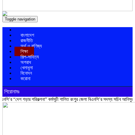
Toggle navigation
বাংলাদেশ
রাজনীতি
অর্থ ও বাণিজ্য
শিক্ষা
শিল্প-সাহিত্য
অপরাধ
খেলাধুলা
বিনোদন
করোনা
শিরোনামঃ
শ গড়ার পরিকল্পনা” কর্মসূচী পালিত
রংপুর জেলা বিএনপি’র সদস্য সচিব আনিসুর রহমান লাকু