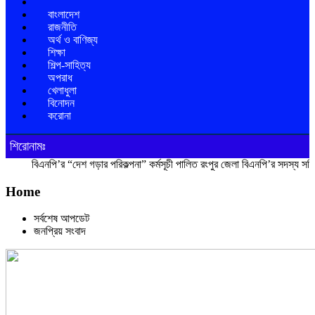
বাংলাদেশ
রাজনীতি
অর্থ ও বাণিজ্য
শিক্ষা
শিল্প-সাহিত্য
অপরাধ
খেলাধুলা
বিনোদন
করোনা
শিরোনামঃ
নপি’র “দেশ গড়ার পরিকল্পনা” কর্মসূচী পালিত
রংপুর জেলা বিএনপি’র সদস্য সচিব আনিসুর র
Home
সর্বশেষ আপডেট
জনপ্রিয় সংবাদ