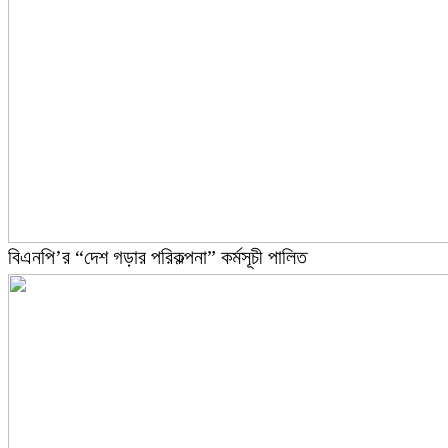
বিএনপি’র “দেশ গড়ার পরিকল্পনা” কর্মসূচী পালিত